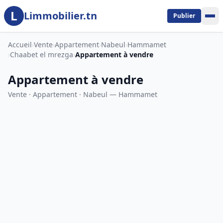
L
Aller au contenu principal
Limmobilier.tn
Publier
Accueil
›
Vente
›
Appartement
›
Nabeul
›
Hammamet
›
Chaabet el mrezga
›
Appartement à vendre
Appartement à vendre
Vente · Appartement · Nabeul — Hammamet