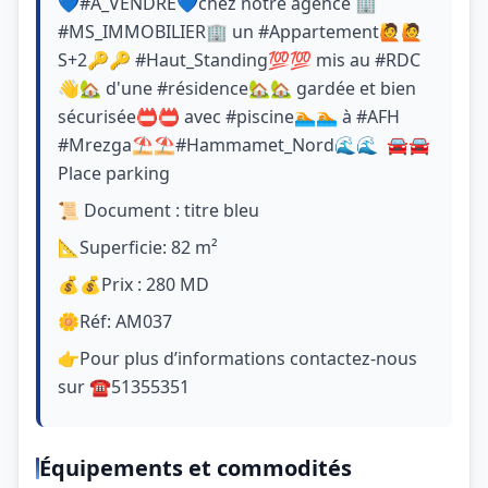
💙#A_VENDRE💙chez notre agence 🏢
#MS_IMMOBILIER🏢 un #Appartement🙋🙋
S+2🔑🔑 #Haut_Standing💯💯 mis au #RDC
👋🏡 d'une #résidence🏡🏡 gardée et bien
sécurisée📛📛 avec #piscine🏊🏊 à #AFH
#Mrezga⛱️⛱️#Hammamet_Nord🌊🌊 🚘🚘
Place parking
📜 Document : titre bleu
📐Superficie: 82 m²
💰💰Prix : 280 MD
🌼Réf: AM037
👉Pour plus d’informations contactez-nous
sur ☎51355351
Équipements et commodités