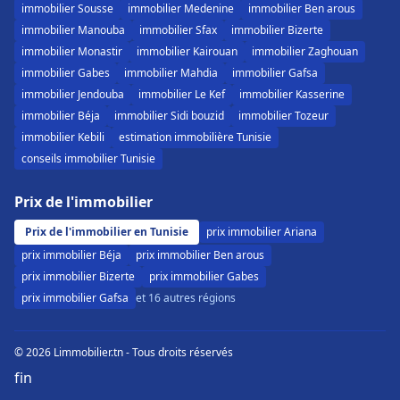
immobilier Sousse
immobilier Medenine
immobilier Ben arous
immobilier Manouba
immobilier Sfax
immobilier Bizerte
immobilier Monastir
immobilier Kairouan
immobilier Zaghouan
immobilier Gabes
immobilier Mahdia
immobilier Gafsa
immobilier Jendouba
immobilier Le Kef
immobilier Kasserine
immobilier Béja
immobilier Sidi bouzid
immobilier Tozeur
immobilier Kebili
estimation immobilière Tunisie
conseils immobilier Tunisie
Prix de l'immobilier
Prix de l'immobilier en Tunisie
prix immobilier Ariana
prix immobilier Béja
prix immobilier Ben arous
prix immobilier Bizerte
prix immobilier Gabes
prix immobilier Gafsa
et 16 autres régions
© 2026 Limmobilier.tn - Tous droits réservés
f
in