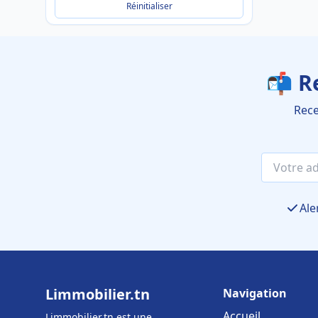
Réinitialiser
📬 R
Rece
Ale
Limmobilier.tn
Navigation
Accueil
Limmobilier.tn est une