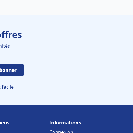
ffres
nités
abonner
facile
iens
Informations
Connexion