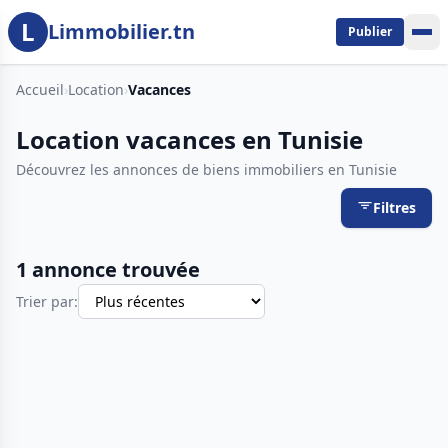
L
Aller au contenu principal
Limmobilier.tn
Publier
Accueil
›
Location
›
Vacances
Location vacances en Tunisie
Découvrez les annonces de biens immobiliers en Tunisie
Filtres
1 annonce trouvée
Trier par: