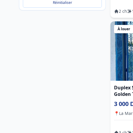
Réinitialiser
2 ch
À louer
Duplex 
Golden
3 000 
📍
La Mar
3 ch