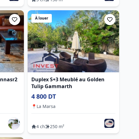
À louer
Ennasr2
Duplex S+3 Meublé au Golden
Tulip Gammarth
4 800 DT
📍
La Marsa
4 ch
250 m²