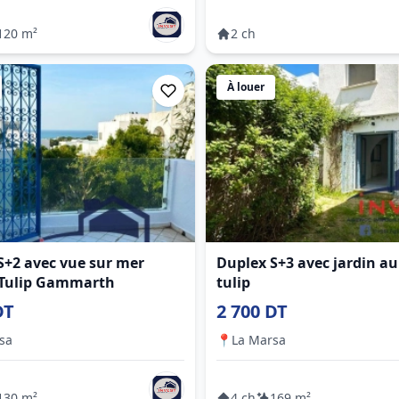
120 m²
2 ch
À louer
S+2 avec vue sur mer
Duplex S+3 avec jardin a
 Tulip Gammarth
tulip
DT
2 700 DT
sa
📍
La Marsa
130 m²
4 ch
169 m²