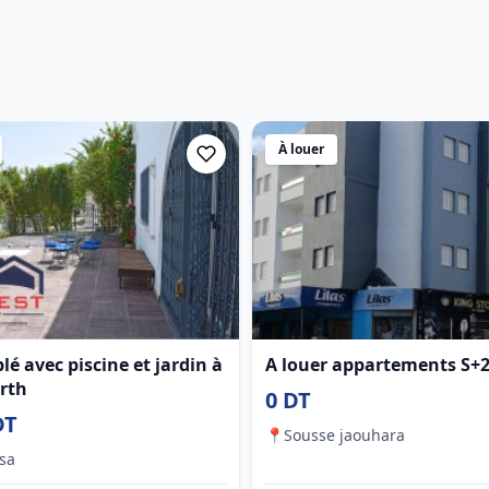
À louer
é avec piscine et jardin à
A louer appartements S+
rth
0 DT
DT
📍
Sousse jaouhara
sa