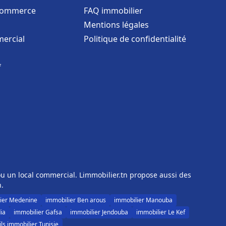
commerce
FAQ immobilier
Mentions légales
ercial
Politique de confidentialité
f
u un local commercial. Limmobilier.tn propose aussi des
n.
ier Medenine
immobilier Ben arous
immobilier Manouba
ia
immobilier Gafsa
immobilier Jendouba
immobilier Le Kef
ls immobilier Tunisie