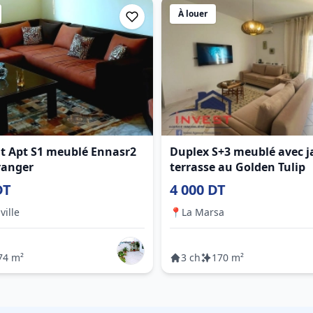
À louer
nt Apt S1 meublé Ennasr2
Duplex S+3 meublé avec j
ranger
terrasse au Golden Tulip
DT
4 000 DT
ville
📍
La Marsa
74 m²
3 ch
170 m²