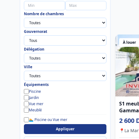
Nombre de chambres
Gouvernorat
À louer
Délégation
Ville
Équipements
Piscine
Jardin
S1 meubl
Vue mer
Gamma
Meublé
2 600 
🏊 Piscine ou Vue mer
Appliquer
📍
La Mar