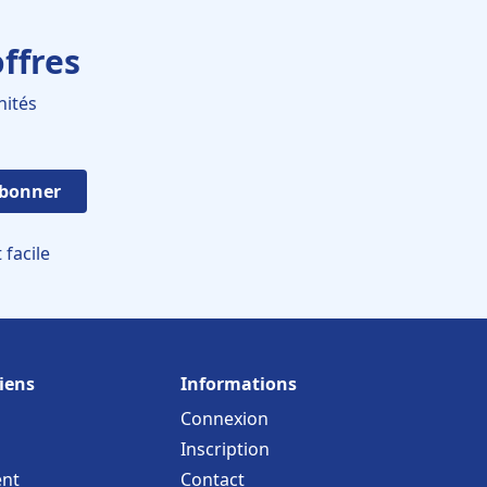
ffres
nités
abonner
facile
iens
Informations
Connexion
Inscription
nt
Contact