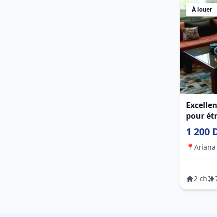
À louer
Excelle
pour ét
1 200 
📍
Ariana 
2 ch