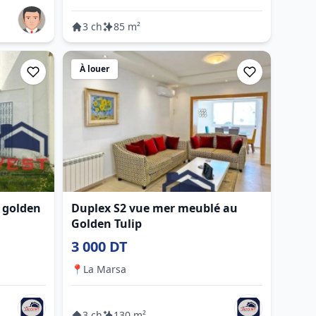
3 ch
85 m²
À louer
u golden
Duplex S2 vue mer meublé au
Golden Tulip
3 000 DT
📍
La Marsa
3 ch
130 m²