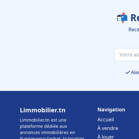
📬 R
Rece
Ale
Limmobilier.tn
Navigation
Accueil
Limmobilier.tn est une
plateforme dédiée aux
À vendre
annonces immobilières en
À louer
Tunisie pour l'achat, la location