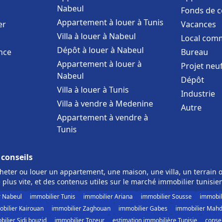
Nabeul
Fonds de 
Appartement à louer à Tunis
er
Vacances
Villa à louer à Nabeul
Local comm
Dépôt à louer à Nabeul
nce
Bureau
Appartement à louer à
Projet neu
Nabeul
Dépôt
Villa à louer à Tunis
Industrie
Villa à vendre à Medenine
Autre
Appartement à vendre à
Tunis
 conseils
eter ou louer un appartement, une maison, une villa, un terrain o
 plus vite, et des contenus utiles sur le marché immobilier tunisie
r Nabeul
immobilier Tunis
immobilier Ariana
immobilier Sousse
immobil
bilier Kairouan
immobilier Zaghouan
immobilier Gabes
immobilier Mahd
ilier Sidi bouzid
immobilier Tozeur
estimation immobilière Tunisie
consei