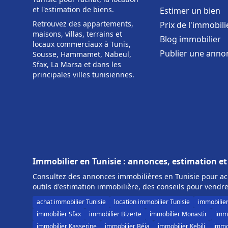
et l'estimation de biens.
Estimer un bien
Retrouvez des appartements,
Prix de l'immobili
maisons, villas, terrains et
Blog immobilier
locaux commerciaux à Tunis,
Publier une anno
Sousse, Hammamet, Nabeul,
Sfax, La Marsa et dans les
principales villes tunisiennes.
Immobilier en Tunisie : annonces, estimation et
Consultez des annonces immobilières en Tunisie pour ach
outils d'estimation immobilière, des conseils pour vendre
achat immobilier Tunisie
location immobilier Tunisie
immobilie
immobilier Sfax
immobilier Bizerte
immobilier Monastir
immo
immobilier Kasserine
immobilier Béja
immobilier Kebili
immob