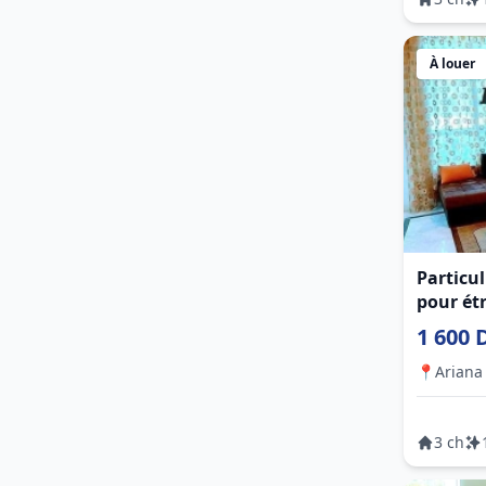
À louer
Particu
pour ét
1 600 
📍
Ariana 
3 ch