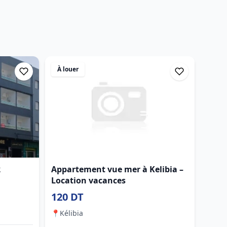
À louer
2
Appartement vue mer à Kelibia –
Location vacances
120 DT
📍
Kélibia