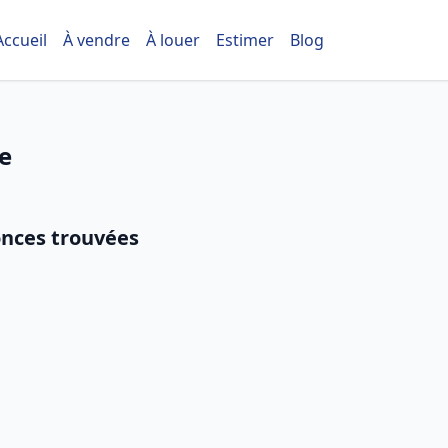
Accueil
À vendre
À louer
Estimer
Blog
e
nces trouvées