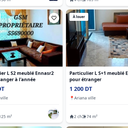
À louer
lier L S2 meublé Ennasr2
Particulier L S+1 meublé 
ranger à l'année
pour étranger
DT
1 200 DT
ville
📍
Ariana ville
125 m²
2 ch
74 m²