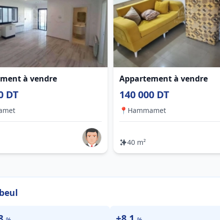
ment à vendre
Appartement à vendre
0 DT
140 000 DT
amet
📍
Hammamet
40 m²
beul
.8
+8.1
%
%