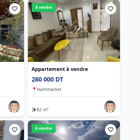
À vendre
Appartement à vendre
280 000 DT
📍
Hammamet
82 m²
À vendre