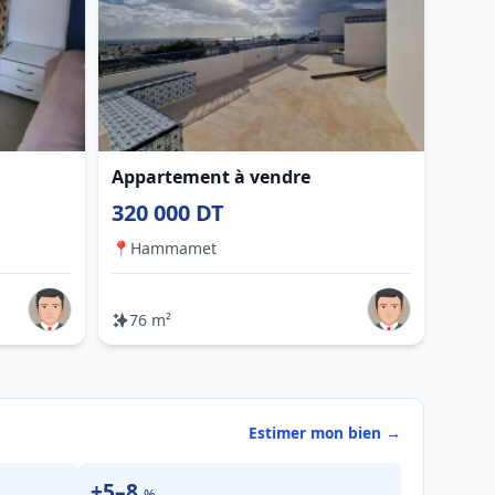
Appartement à vendre
320 000 DT
📍
Hammamet
76 m²
Estimer mon bien →
+5–8
%