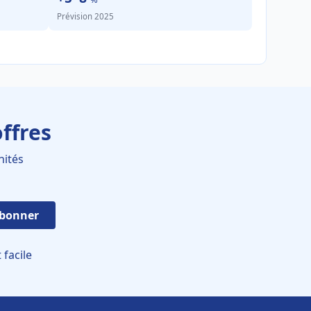
Prévision 2025
ffres
nités
abonner
facile