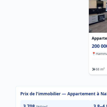
Apparte
200 00
📍
Hamm
68 m²
Prix de l'immobilier — Appartement à Na
3 708
3.8–4
TND/m²