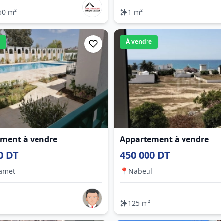
50 m²
1 m²
e
À vendre
ment à vendre
Appartement à vendre
0 DT
450 000 DT
amet
📍
Nabeul
125 m²