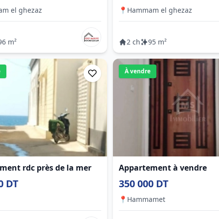
m el ghezaz
📍
Hammam el ghezaz
96 m²
2 ch
95 m²
e
À vendre
ment rdc près de la mer
Appartement à vendre
0 DT
350 000 DT
📍
Hammamet