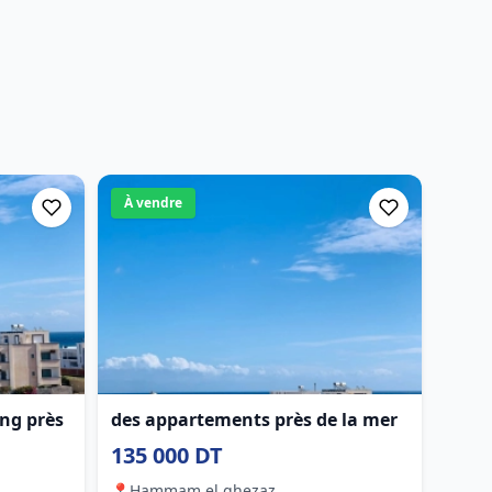
À vendre
ng près
des appartements près de la mer
135 000 DT
📍
Hammam el ghezaz