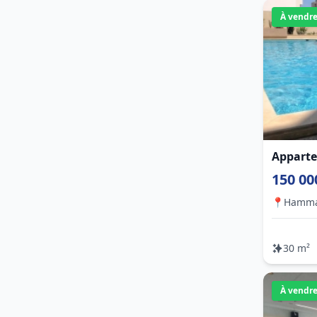
À vendr
Apparte
150 00
📍
Hamm
30 m²
À vendr