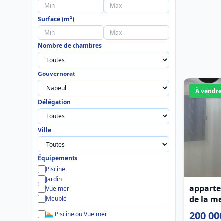
Surface (m²)
Nombre de chambres
Gouvernorat
À vendr
Délégation
Ville
Équipements
Piscine
Jardin
apparte
Vue mer
de la m
Meublé
200 00
🏊 Piscine ou Vue mer