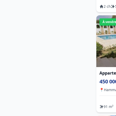
2 ch
À vendr
Apparte
450 00
📍
Hamm
91 m²