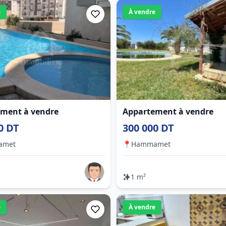
e
À vendre
ment à vendre
Appartement à vendre
0 DT
300 000 DT
amet
📍
Hammamet
1 m²
e
À vendre