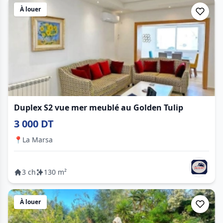
À louer
Duplex S2 vue mer meublé au Golden Tulip
3 000 DT
📍
La Marsa
3 ch
130 m²
À louer