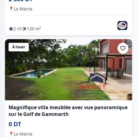
📍
La Marsa
2 ch
120 m²
À louer
Magnifique villa meublée avec vue panoramique
sur le Golf de Gammarth
0 DT
📍
La Marsa