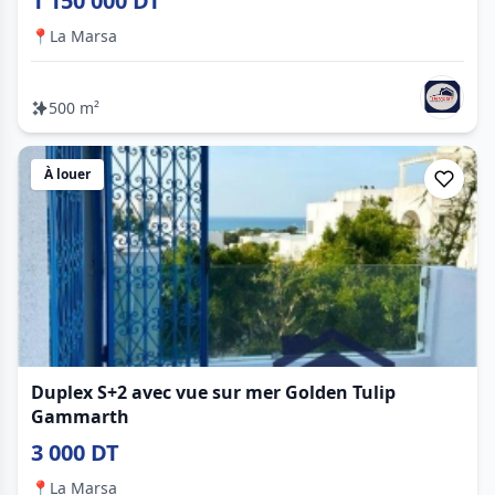
1 150 000 DT
📍
La Marsa
500 m²
À louer
Duplex S+2 avec vue sur mer Golden Tulip
Gammarth
3 000 DT
📍
La Marsa