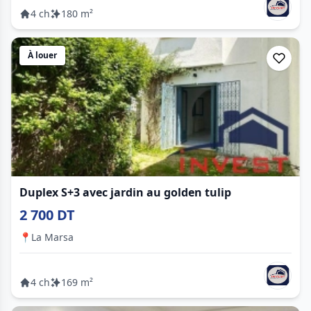
4 ch
180 m²
À louer
Duplex S+3 avec jardin au golden tulip
2 700 DT
📍
La Marsa
4 ch
169 m²