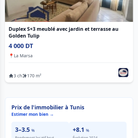
Duplex S+3 meublé avec jardin et terrasse au
Golden Tulip
4 000 DT
📍
La Marsa
3 ch
170 m²
Prix de l'immobilier à Tunis
Estimer mon bien →
3–3.5
+8.1
%
%
Rendement locatif brut
Évolution 2024