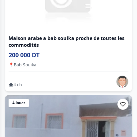
Maison arabe a bab souika proche de toutes les
commodités
200 000 DT
📍
Bab Souika
4 ch
À louer