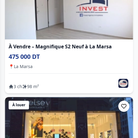
À Vendre – Magnifique S2 Neuf à La Marsa
475 000 DT
📍
La Marsa
3 ch
98 m²
À louer