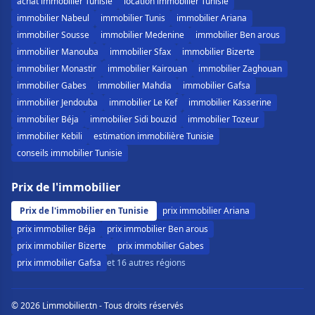
achat immobilier Tunisie
location immobilier Tunisie
immobilier Nabeul
immobilier Tunis
immobilier Ariana
immobilier Sousse
immobilier Medenine
immobilier Ben arous
immobilier Manouba
immobilier Sfax
immobilier Bizerte
immobilier Monastir
immobilier Kairouan
immobilier Zaghouan
immobilier Gabes
immobilier Mahdia
immobilier Gafsa
immobilier Jendouba
immobilier Le Kef
immobilier Kasserine
immobilier Béja
immobilier Sidi bouzid
immobilier Tozeur
immobilier Kebili
estimation immobilière Tunisie
conseils immobilier Tunisie
Prix de l'immobilier
Prix de l'immobilier en Tunisie
prix immobilier Ariana
prix immobilier Béja
prix immobilier Ben arous
prix immobilier Bizerte
prix immobilier Gabes
prix immobilier Gafsa
et 16 autres régions
© 2026 Limmobilier.tn - Tous droits réservés