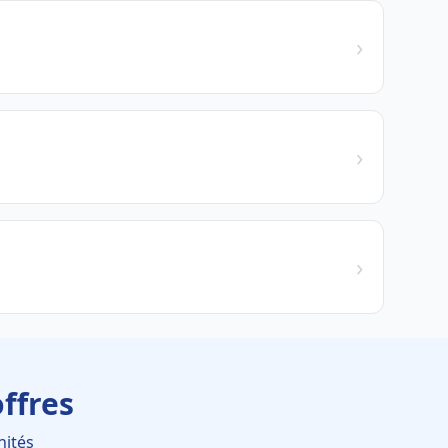
›
›
›
ffres
nités