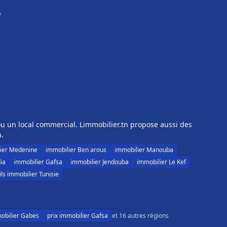
f
u un local commercial. Limmobilier.tn propose aussi des
n.
ier Medenine
immobilier Ben arous
immobilier Manouba
ia
immobilier Gafsa
immobilier Jendouba
immobilier Le Kef
ls immobilier Tunisie
mobilier Gabes
prix immobilier Gafsa
et 16 autres régions