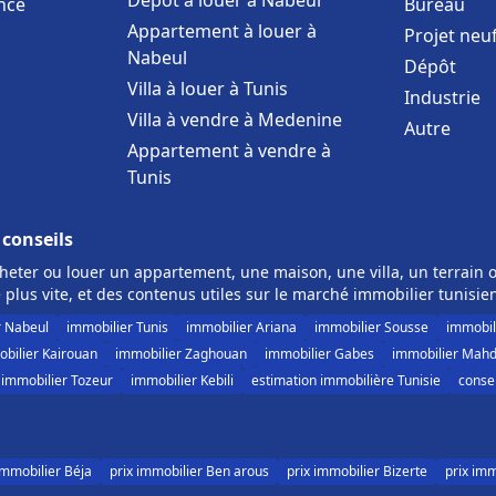
Dépôt à louer à Nabeul
nce
Bureau
Appartement à louer à
Projet neu
Nabeul
Dépôt
Villa à louer à Tunis
Industrie
Villa à vendre à Medenine
Autre
Appartement à vendre à
Tunis
 conseils
eter ou louer un appartement, une maison, une villa, un terrain o
 plus vite, et des contenus utiles sur le marché immobilier tunisie
r Nabeul
immobilier Tunis
immobilier Ariana
immobilier Sousse
immobil
bilier Kairouan
immobilier Zaghouan
immobilier Gabes
immobilier Mahd
immobilier Tozeur
immobilier Kebili
estimation immobilière Tunisie
consei
immobilier Béja
prix immobilier Ben arous
prix immobilier Bizerte
prix im