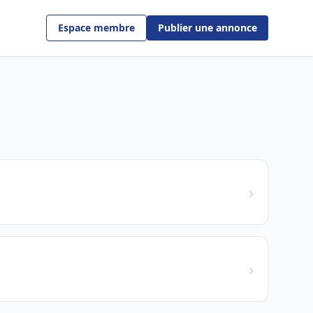
Espace membre
Publier une annonce
›
›