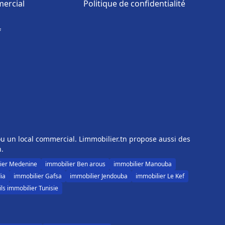
ercial
Politique de confidentialité
f
u un local commercial. Limmobilier.tn propose aussi des
n.
ier Medenine
immobilier Ben arous
immobilier Manouba
ia
immobilier Gafsa
immobilier Jendouba
immobilier Le Kef
ls immobilier Tunisie