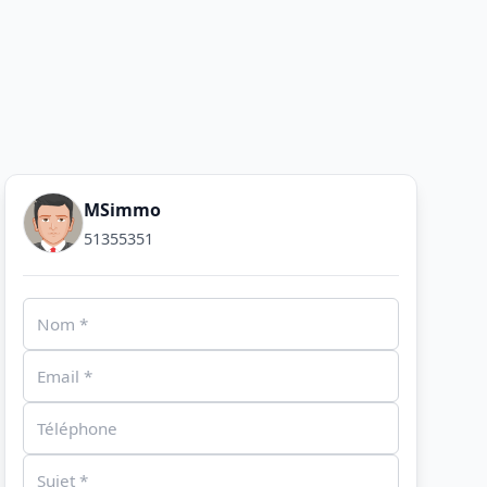
MSimmo
51355351