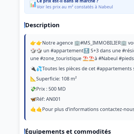
Ce prix est-il dans le marché ?
📊
Voir les prix au m² constatés à Nabeul
Description
👉👉Notre agence 🏢#MS_IMMOBILIER🏢 vous 
🎲🎲 un #appartement🔝 S+3 dans une #rés
une #zone_touristique ⛱️⛱️à #Nabeul #pied
🔌💦Toutes les pièces de cet #appartements s
📐Superficie: 108 m²
💸Prix : 500 MD
🦋Réf: AN001
🤙🤙Pour plus d’informations contactez-nou
Équipements et commodités