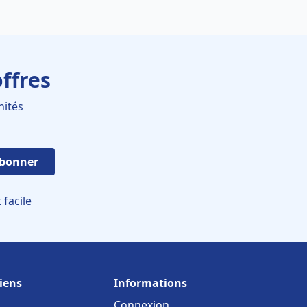
ffres
nités
abonner
facile
iens
Informations
Connexion