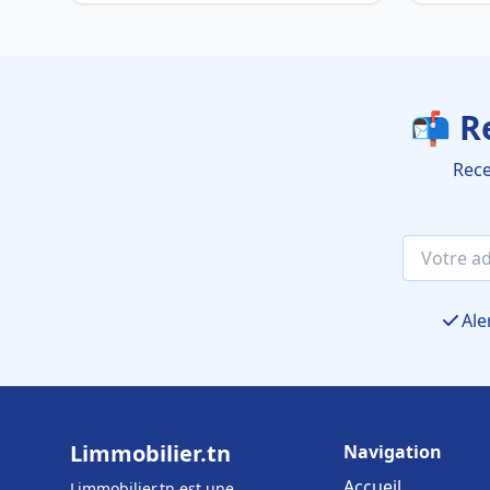
📬 R
Rece
Ale
Limmobilier.tn
Navigation
Accueil
Limmobilier.tn est une