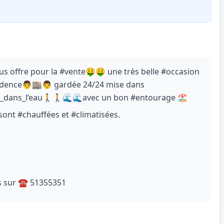
offre pour la #vente🤑🤑 une très belle #occasion
idence👨🏬👨 gardée 24/24 mise dans
s_dans_l’eau🚶🚶🌊🌊avec un bon #entourage 🏖
ont #chauffées et #climatisées.
s sur ☎ 51355351