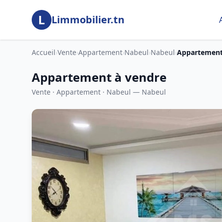
Aller au contenu principal
L
Limmobilier.tn
Accueil
›
Vente
›
Appartement
›
Nabeul
›
Nabeul
›
Appartement
Appartement à vendre
Vente · Appartement · Nabeul — Nabeul