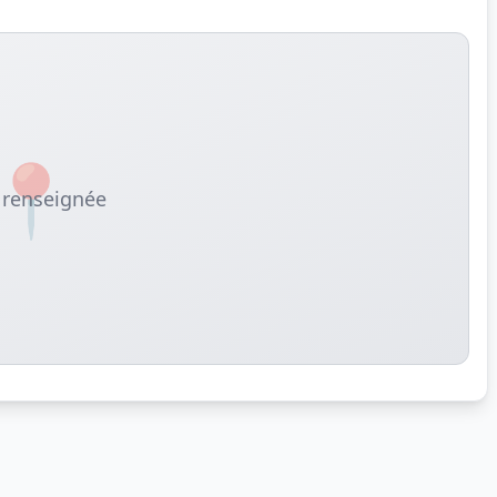
📍
renseignée