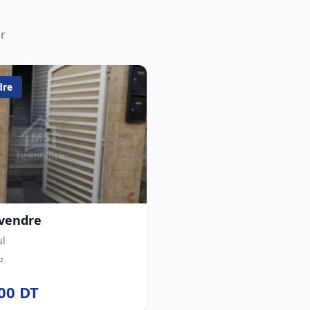
er
dre
 vendre
ul
²
00 DT