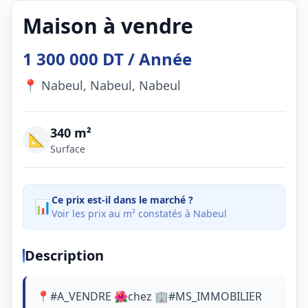
Maison à vendre
1 300 000 DT / Année
📍 Nabeul, Nabeul, Nabeul
340 m²
📐
Surface
Ce prix est-il dans le marché ?
📊
Voir les prix au m² constatés à Nabeul
Description
📍#A_VENDRE 🌺chez 🏢#MS_IMMOBILIER