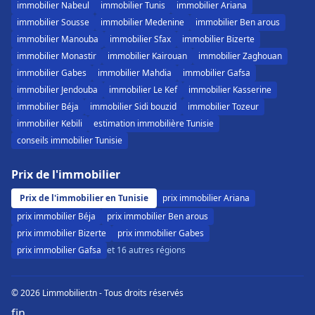
immobilier Nabeul
immobilier Tunis
immobilier Ariana
immobilier Sousse
immobilier Medenine
immobilier Ben arous
immobilier Manouba
immobilier Sfax
immobilier Bizerte
immobilier Monastir
immobilier Kairouan
immobilier Zaghouan
immobilier Gabes
immobilier Mahdia
immobilier Gafsa
immobilier Jendouba
immobilier Le Kef
immobilier Kasserine
immobilier Béja
immobilier Sidi bouzid
immobilier Tozeur
immobilier Kebili
estimation immobilière Tunisie
conseils immobilier Tunisie
Prix de l'immobilier
Prix de l'immobilier en Tunisie
prix immobilier Ariana
prix immobilier Béja
prix immobilier Ben arous
prix immobilier Bizerte
prix immobilier Gabes
prix immobilier Gafsa
et 16 autres régions
© 2026 Limmobilier.tn - Tous droits réservés
f
in