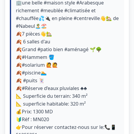
🏢une belle #maison style #Arabesque
richement #meublée #climatisée et
#chauffée💦🔌 en pleine #centreville👋🏡 de
#Nabeul🏝🏖
🍂7 pièces👋🏡
🍂 6 salles d'au
🍂Grand #patio bien #aménagé 🌱🌳
🍂#Hammem 🪣
🍂#solarium 🙋🙋
🍂#piscine🏊
🍂 #puits 🃏
🍂#Réserve d’eaux pluviales ♣️♣️
📐 Superficie du terrain: 340 m²
📐 superficie habitable: 320 m²
💰Prix: 1300 MD
🔰Réf : MN020
👉Pour réserver contactez-nous sur le:📞📱