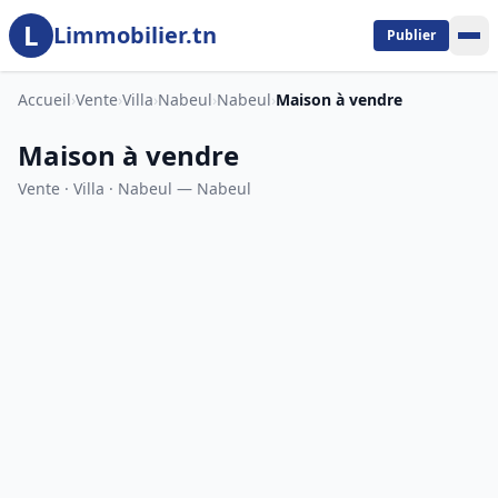
L
Aller au contenu principal
Limmobilier.tn
Publier
Accueil
›
Vente
›
Villa
›
Nabeul
›
Nabeul
›
Maison à vendre
Maison à vendre
Vente · Villa · Nabeul — Nabeul