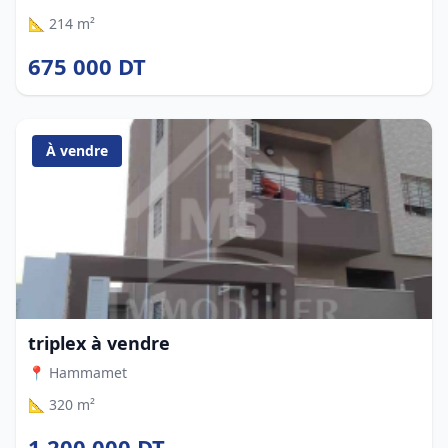
📐 214 m²
675 000 DT
À vendre
triplex à vendre
📍 Hammamet
📐 320 m²
1 200 000 DT