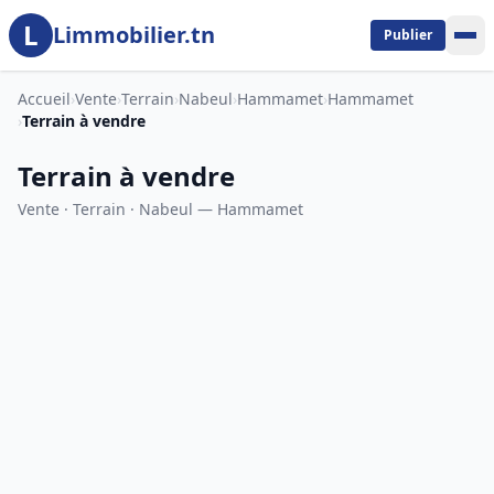
L
Aller au contenu principal
Limmobilier.tn
Publier
Accueil
›
Vente
›
Terrain
›
Nabeul
›
Hammamet
›
Hammamet
›
Terrain à vendre
Terrain à vendre
Vente · Terrain · Nabeul — Hammamet