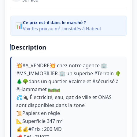
Ce prix est-il dans le marché ?
📊
Voir les prix au m² constatés à Nabeul
Description
💥#A_VENDRE💥 chez notre agence 🏢
#MS_IMMOBILIER 🏢 un superbe #Terrain 🌵
🌲🌳dans un quartier #calme et #sécurisé à
#Hammamet 🛤🛤
💦🔌 Électricité, eau, gaz de ville et ONAS
sont disponibles dans la zone
📜Papiers en règle
📐Superficie 347 m²
💰💰#Prix : 200 MD
📌 Réf : TH072