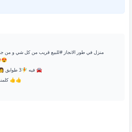
على #البحر🌊🌊 زادا 📐📐م😍😍
فيه 🧚3 طوابق 👩 🧖 و مكان مخصص لمسبح و حديقة و بلاصة للكرهبة 🚘
🤙🤙 كلمنا فيسعة و ما تخليش #هالافار يفوتك 51500503 👍👍