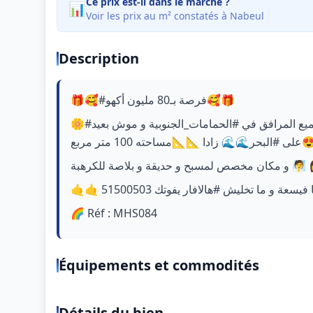
Ce prix est-il dans le marché ?
📊
Voir les prix au m² constatés à Nabeul
Description
🎁🥰#فرصة بـ80 مليون أكهو🥰🎁
🌼#منزل في طور الانجاز #للبيع قريب من كل شي و من جميع المرافق في #الحمامات_الجنوبية و موش بعيد
ساحته 100 متر مربع
🌈 Réf : MHS084
Équipements et commodités
Détails du bien