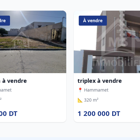
dre
À vendre
n à vendre
triplex à vendre
mamet
📍 Hammamet
²
📐 320 m²
00 DT
1 200 000 DT