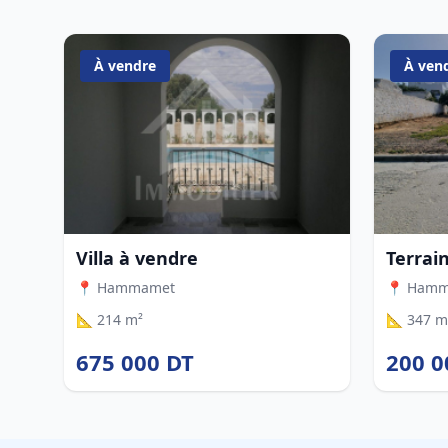
À vendre
À ven
Villa à vendre
Terrai
📍 Hammamet
📍 Ham
📐 214 m²
📐 347 m
675 000 DT
200 0