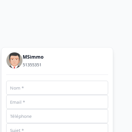
MSimmo
51355351