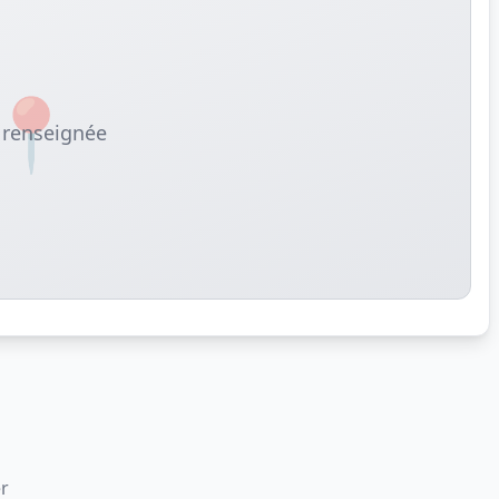
📍
renseignée
er