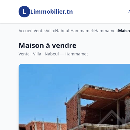
Aller au contenu principal
L
Limmobilier.tn
Accueil
›
Vente
›
Villa
›
Nabeul
›
Hammamet
›
Hammamet
›
Maiso
Maison à vendre
Vente · Villa · Nabeul — Hammamet