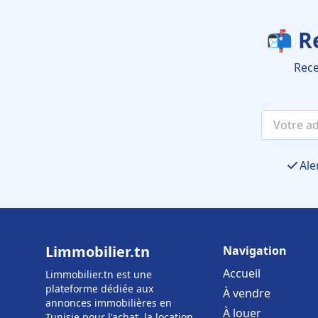
📬 R
Rece
Ale
Limmobilier.tn
Navigation
Accueil
Limmobilier.tn est une
plateforme dédiée aux
À vendre
annonces immobilières en
À louer
Tunisie pour l'achat, la location