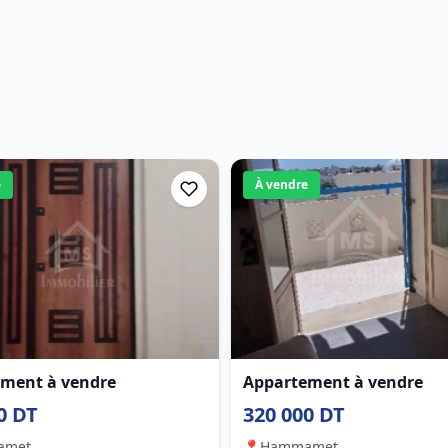
e
À vendre
ment à vendre
Appartement à vendre
0 DT
320 000 DT
amet
📍
Hammamet