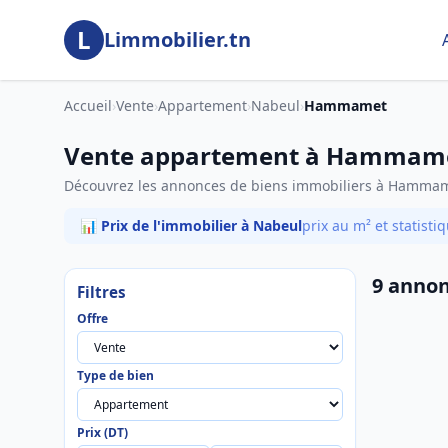
Aller au contenu principal
L
Limmobilier.tn
Accueil
›
Vente
›
Appartement
›
Nabeul
›
Hammamet
Vente appartement à Hammame
Découvrez les annonces de biens immobiliers à Hamma
📊 Prix de l'immobilier à Nabeul
prix au m² et statist
9 annon
Filtres
Offre
Type de bien
Prix (DT)