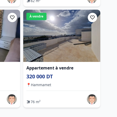
82 m²
À vendre
Appartement à vendre
320 000 DT
📍
Hammamet
76 m²