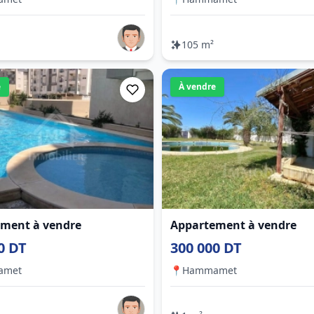
105 m²
e
À vendre
ment à vendre
Appartement à vendre
0 DT
300 000 DT
amet
📍
Hammamet