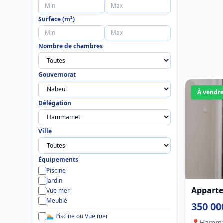
Surface (m²)
Nombre de chambres
Gouvernorat
À vendr
Délégation
Ville
Équipements
Piscine
Jardin
Apparte
Vue mer
Meublé
350 00
🏊 Piscine ou Vue mer
📍
Hamm