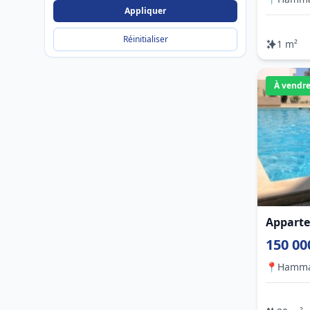
Appliquer
Réinitialiser
1 m²
À vendr
Apparte
150 00
📍
Hamm