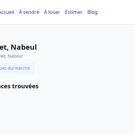
Accueil
À vendre
À louer
Estimer
Blog
t, Nabeul
met, Nabeul
iques du marché
ces trouvées