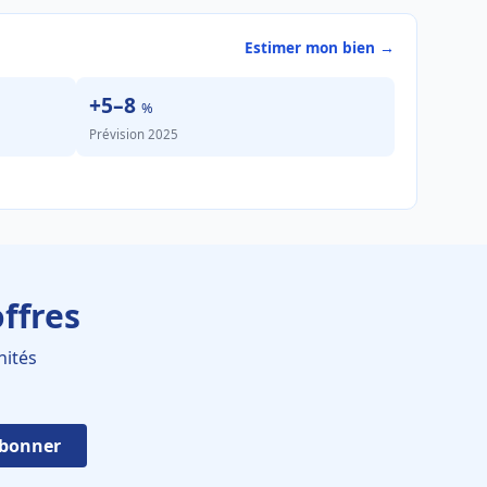
Estimer mon bien →
+5–8
%
Prévision 2025
ffres
nités
abonner