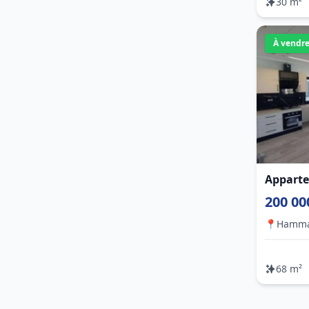
30 m²
À vendr
Apparte
200 00
📍
Hamm
68 m²