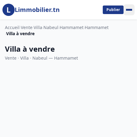
L
Aller au contenu principal
Limmobilier.tn
Publier
Accueil
›
Vente
›
Villa
›
Nabeul
›
Hammamet
›
Hammamet
›
Villa à vendre
Villa à vendre
Vente · Villa · Nabeul — Hammamet