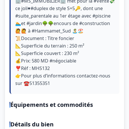
🏢#MS_IMMOBILIER🏢 met pour la #Vente💸
ce joli♥️#duplex de style S+5🔑, dont une
#suite_parentale au 1er étage avec #piscine
🏊et #jardin🌳🌳encours de #construction
🙋🙋 à #Hammamet_Sud 🏝🏖
📜Document : Titre foncier
📐Superficie du terrain : 250 m²
📐Superficie couvert : 230 m²
💰Prix: 580 MD #négociable
❣️Réf : MHS132
👉Pour plus d’informations contactez-nous
sur ☎51355351
Équipements et commodités
Détails du bien