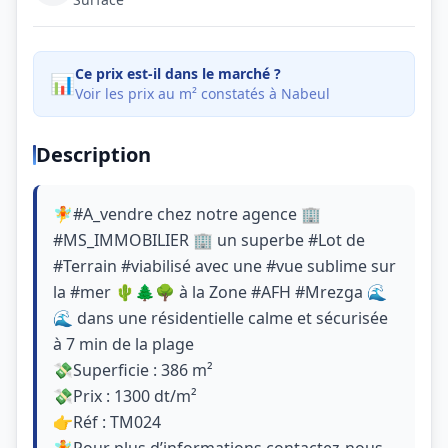
Ce prix est-il dans le marché ?
📊
Voir les prix au m² constatés à Nabeul
Description
🧚#A_vendre chez notre agence 🏢
#MS_IMMOBILIER 🏢 un superbe #Lot de
#Terrain #viabilisé avec une #vue sublime sur
la #mer 🌵🌲🌳 à la Zone #AFH #Mrezga 🌊
🌊 dans une résidentielle calme et sécurisée
à 7 min de la plage
💸Superficie : 386 m²
💸Prix : 1300 dt/m²
👉Réf : TM024
🧚Pour plus d’informations contactez-nous