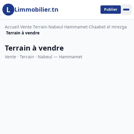
L
Aller au contenu principal
Limmobilier.tn
Publier
Accueil
›
Vente
›
Terrain
›
Nabeul
›
Hammamet
›
Chaabet el mrezga
›
Terrain à vendre
Terrain à vendre
Vente · Terrain · Nabeul — Hammamet