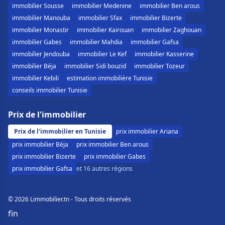
immobilier Sousse
immobilier Medenine
immobilier Ben arous
immobilier Manouba
immobilier Sfax
immobilier Bizerte
immobilier Monastir
immobilier Kairouan
immobilier Zaghouan
immobilier Gabes
immobilier Mahdia
immobilier Gafsa
immobilier Jendouba
immobilier Le Kef
immobilier Kasserine
immobilier Béja
immobilier Sidi bouzid
immobilier Tozeur
immobilier Kebili
estimation immobilière Tunisie
conseils immobilier Tunisie
Prix de l'immobilier
Prix de l'immobilier en Tunisie
prix immobilier Ariana
prix immobilier Béja
prix immobilier Ben arous
prix immobilier Bizerte
prix immobilier Gabes
prix immobilier Gafsa
et 16 autres régions
© 2026 Limmobilier.tn - Tous droits réservés
f
in