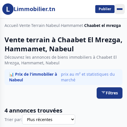
L
Aller au contenu principal
Limmobilier.tn
Publier
Accueil
›
Vente
›
Terrain
›
Nabeul
›
Hammamet
›
Chaabet el mrezga
Vente terrain à Chaabet El Mrezga,
Hammamet, Nabeul
Découvrez les annonces de biens immobiliers à Chaabet El
Mrezga, Hammamet, Nabeul
📊 Prix de l'immobilier à
prix au m² et statistiques du
Nabeul
marché
Filtres
4 annonces trouvées
Trier par: