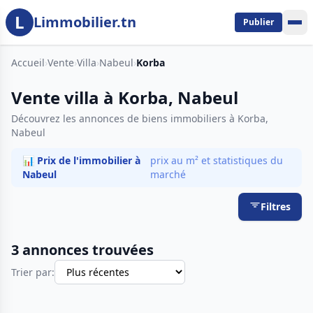
L
Aller au contenu principal
Limmobilier.tn
Publier
Accueil
›
Vente
›
Villa
›
Nabeul
›
Korba
Vente villa à Korba, Nabeul
Découvrez les annonces de biens immobiliers à Korba,
Nabeul
📊 Prix de l'immobilier à
prix au m² et statistiques du
Nabeul
marché
Filtres
3 annonces trouvées
Trier par: