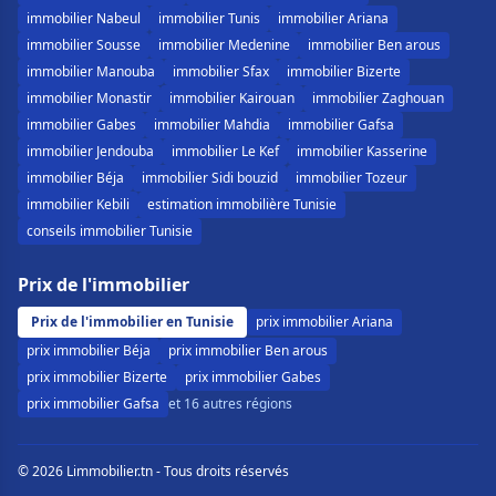
immobilier Nabeul
immobilier Tunis
immobilier Ariana
immobilier Sousse
immobilier Medenine
immobilier Ben arous
immobilier Manouba
immobilier Sfax
immobilier Bizerte
immobilier Monastir
immobilier Kairouan
immobilier Zaghouan
immobilier Gabes
immobilier Mahdia
immobilier Gafsa
immobilier Jendouba
immobilier Le Kef
immobilier Kasserine
immobilier Béja
immobilier Sidi bouzid
immobilier Tozeur
immobilier Kebili
estimation immobilière Tunisie
conseils immobilier Tunisie
Prix de l'immobilier
Prix de l'immobilier en Tunisie
prix immobilier Ariana
prix immobilier Béja
prix immobilier Ben arous
prix immobilier Bizerte
prix immobilier Gabes
prix immobilier Gafsa
et 16 autres régions
© 2026 Limmobilier.tn - Tous droits réservés