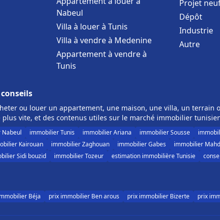
Appartement à louer à
Projet neu
Nabeul
Dépôt
Villa à louer à Tunis
Industrie
Villa à vendre à Medenine
Autre
Appartement à vendre à
Tunis
 conseils
eter ou louer un appartement, une maison, une villa, un terrain o
 plus vite, et des contenus utiles sur le marché immobilier tunisie
r Nabeul
immobilier Tunis
immobilier Ariana
immobilier Sousse
immobil
bilier Kairouan
immobilier Zaghouan
immobilier Gabes
immobilier Mahd
ilier Sidi bouzid
immobilier Tozeur
estimation immobilière Tunisie
consei
immobilier Béja
prix immobilier Ben arous
prix immobilier Bizerte
prix im