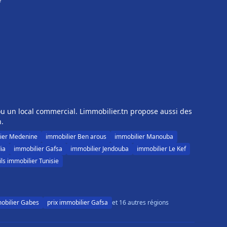
f
u un local commercial. Limmobilier.tn propose aussi des
n.
ier Medenine
immobilier Ben arous
immobilier Manouba
ia
immobilier Gafsa
immobilier Jendouba
immobilier Le Kef
ls immobilier Tunisie
mobilier Gabes
prix immobilier Gafsa
et 16 autres régions