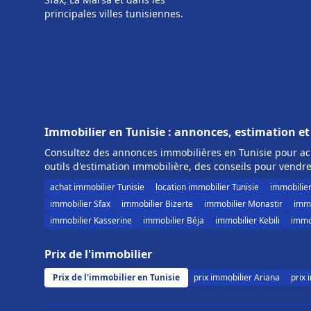
principales villes tunisiennes.
Immobilier en Tunisie : annonces, estimation et
Consultez des annonces immobilières en Tunisie pour ach
outils d'estimation immobilière, des conseils pour vendre
achat immobilier Tunisie
location immobilier Tunisie
immobilie
immobilier Sfax
immobilier Bizerte
immobilier Monastir
immo
immobilier Kasserine
immobilier Béja
immobilier Kebili
immob
Prix de l'immobilier
Prix de l'immobilier en Tunisie
prix immobilier Ariana
prix 