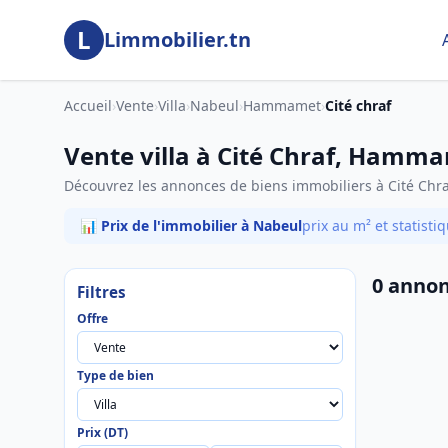
Aller au contenu principal
L
Limmobilier.tn
Accueil
›
Vente
›
Villa
›
Nabeul
›
Hammamet
›
Cité chraf
Vente villa à Cité Chraf, Hamm
Découvrez les annonces de biens immobiliers à Cité Ch
📊 Prix de l'immobilier à Nabeul
prix au m² et statist
0 annon
Filtres
Offre
Type de bien
Prix (DT)