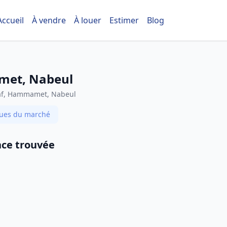
Accueil
À vendre
À louer
Estimer
Blog
amet, Nabeul
raf, Hammamet, Nabeul
iques du marché
ce trouvée