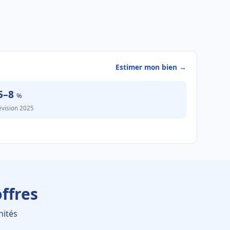
Estimer mon bien →
5–8
%
évision 2025
ffres
nités