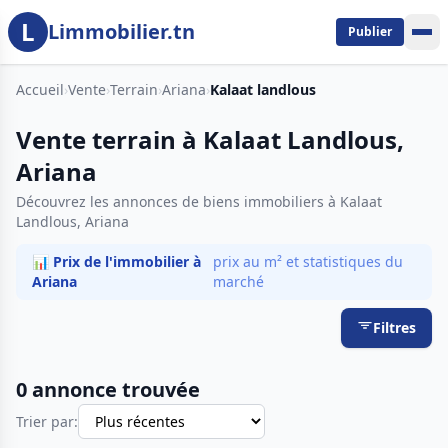
L
Aller au contenu principal
Limmobilier.tn
Publier
Accueil
›
Vente
›
Terrain
›
Ariana
›
Kalaat landlous
Vente terrain à Kalaat Landlous,
Ariana
Découvrez les annonces de biens immobiliers à Kalaat
Landlous, Ariana
📊 Prix de l'immobilier à
prix au m² et statistiques du
Ariana
marché
Filtres
0 annonce trouvée
Trier par: