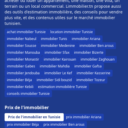
acheter ou louer un appartement, une maison, une villa, un
terrain ou un local commercial. Limmobilier.tn propose aussi
des outils d'estimation immobilière, des conseils pour vendre
plus vite, et des contenus utiles sur le marché immobilier
tunisien.
achat immobilier Tunisie
location immobilier Tunisie
immobilier Nabeul
immobilier Tunis
immobilier Ariana
immobilier Sousse
immobilier Medenine
immobilier Ben arous
immobilier Manouba
immobilier Sfax
immobilier Bizerte
immobilier Monastir
immobilier Kairouan
immobilier Zaghouan
immobilier Gabes
immobilier Mahdia
immobilier Gafsa
immobilier Jendouba
immobilier Le Kef
immobilier Kasserine
immobilier Béja
immobilier Sidi bouzid
immobilier Tozeur
immobilier Kebili
estimation immobilière Tunisie
conseils immobilier Tunisie
Prix de l'immobilier
Prix de l'immobilier en Tunisie
prix immobilier Ariana
prix immobilier Béja
prix immobilier Ben arous