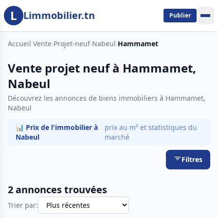
L
Aller au contenu principal
Limmobilier.tn
Publier
Accueil
›
Vente
›
Projet-neuf
›
Nabeul
›
Hammamet
Vente projet neuf à Hammamet,
Nabeul
Découvrez les annonces de biens immobiliers à Hammamet,
Nabeul
📊 Prix de l'immobilier à
prix au m² et statistiques du
Nabeul
marché
Filtres
2 annonces trouvées
Trier par: