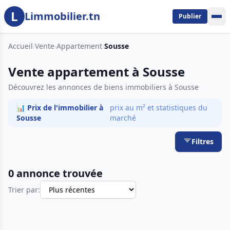
L
Aller au contenu principal
Limmobilier.tn
Publier
Accueil
›
Vente
›
Appartement
›
Sousse
Vente appartement à Sousse
Découvrez les annonces de biens immobiliers à Sousse
📊 Prix de l'immobilier à
prix au m² et statistiques du
Sousse
marché
Filtres
0 annonce trouvée
Trier par: