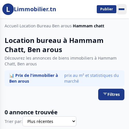
L
Aller au contenu principal
Limmobilier.tn
Publier
Accueil
›
Location
›
Bureau
›
Ben arous
›
Hammam chatt
Location bureau à Hammam
Chatt, Ben arous
Découvrez les annonces de biens immobiliers à Hammam
Chatt, Ben arous
📊 Prix de l'immobilier à
prix au m² et statistiques du
Ben arous
marché
Filtres
0 annonce trouvée
Trier par: