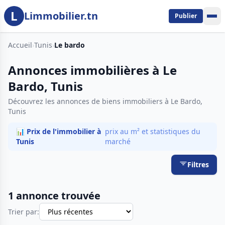
L
Aller au contenu principal
Limmobilier.tn
Publier
Accueil
›
Tunis
›
Le bardo
Annonces immobilières à Le
Bardo, Tunis
Découvrez les annonces de biens immobiliers à Le Bardo,
Tunis
📊 Prix de l'immobilier à
prix au m² et statistiques du
Tunis
marché
Filtres
1 annonce trouvée
Trier par: