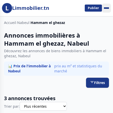
L
Aller au contenu principal
Limmobilier.tn
Publier
Accueil
›
Nabeul
›
Hammam el ghezaz
Annonces immobilières à
Hammam el ghezaz, Nabeul
Découvrez les annonces de biens immobiliers à Hammam el
ghezaz, Nabeul
📊 Prix de l'immobilier à
prix au m² et statistiques du
Nabeul
marché
Filtres
3 annonces trouvées
Trier par: