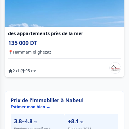
des appartements près de la mer
135 000 DT
📍
Hammam el ghezaz
2 ch
95 m²
Prix de l'immobilier à Nabeul
Estimer mon bien →
3.8–4.8
+8.1
%
%
Rendement locatif brut
Évolution 2024