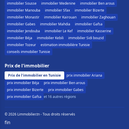
immobilier Sousse
immobilier Medenine
immobilier Ben arous
immobilier Manouba
immobilier Sfax
immobilier Bizerte
immobilier Monastir
immobilier Kairouan
immobilier Zaghouan
immobilier Gabes
immobilier Mahdia
immobilier Gafsa
immobilier Jendouba
immobilier Le Kef
immobilier Kasserine
immobilier Béja
immobilier Kebili
immobilier Sidi bouzid
immobilier Tozeur
estimation immobilière Tunisie
conseils immobilier Tunisie
Prix de l'immobilier
Prix de l'immobilier en Tunisie
prix immobilier Ariana
prix immobilier Béja
prix immobilier Ben arous
prix immobilier Bizerte
prix immobilier Gabes
prix immobilier Gafsa
et 16 autres régions
© 2026 Limmobilier.tn - Tous droits réservés
f
in