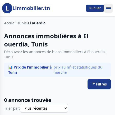
L
Aller au contenu principal
Limmobilier.tn
Publier
Accueil
›
Tunis
›
El ouerdia
Annonces immobilières à El
ouerdia, Tunis
Découvrez les annonces de biens immobiliers à El ouerdia,
Tunis
📊 Prix de l'immobilier à
prix au m² et statistiques du
Tunis
marché
Filtres
0 annonce trouvée
Trier par: