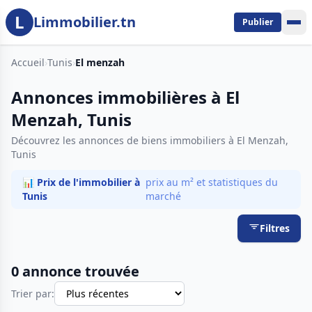
L
Aller au contenu principal
Limmobilier.tn
Publier
Accueil
›
Tunis
›
El menzah
Annonces immobilières à El
Menzah, Tunis
Découvrez les annonces de biens immobiliers à El Menzah,
Tunis
📊 Prix de l'immobilier à
prix au m² et statistiques du
Tunis
marché
Filtres
0 annonce trouvée
Trier par: