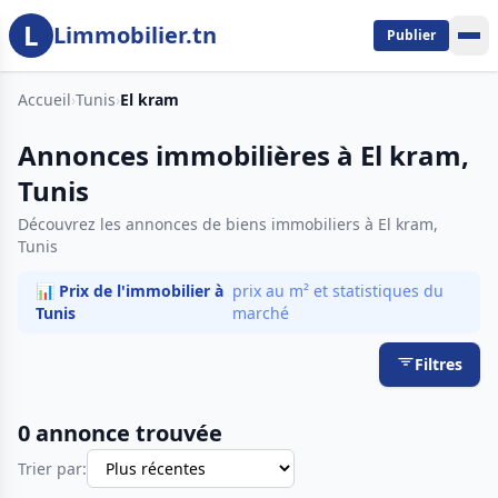
L
Aller au contenu principal
Limmobilier.tn
Publier
Accueil
›
Tunis
›
El kram
Annonces immobilières à El kram,
Tunis
Découvrez les annonces de biens immobiliers à El kram,
Tunis
📊 Prix de l'immobilier à
prix au m² et statistiques du
Tunis
marché
Filtres
0 annonce trouvée
Trier par: