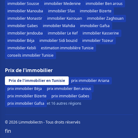
immobilier Sousse
immobilier Medenine
immobilier Ben arous
immobilier Manouba
immobilier Sfax
immobilier Bizerte
immobilier Monastir
immobilier Kairouan
immobilier Zaghouan
immobilier Gabes
immobilier Mahdia
immobilier Gafsa
immobilier Jendouba
immobilier Le Kef
immobilier Kasserine
immobilier Béja
immobilier Sidi bouzid
immobilier Tozeur
immobilier Kebili
estimation immobilière Tunisie
conseils immobilier Tunisie
Prix de l'immobilier
Prix de l'immobilier en Tunisie
prix immobilier Ariana
prix immobilier Béja
prix immobilier Ben arous
prix immobilier Bizerte
prix immobilier Gabes
prix immobilier Gafsa
et 16 autres régions
© 2026 Limmobilier.tn - Tous droits réservés
f
in