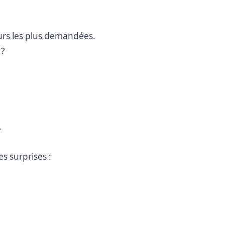
urs les plus demandées.
 ?
.
es surprises :