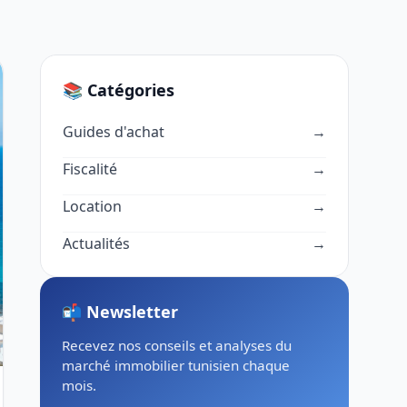
📚 Catégories
Guides d'achat
→
Fiscalité
→
Location
→
Actualités
→
📬 Newsletter
Recevez nos conseils et analyses du
marché immobilier tunisien chaque
mois.