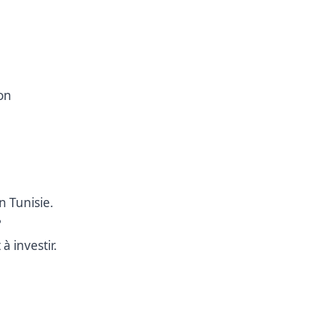
on
n Tunisie.
?
 investir.