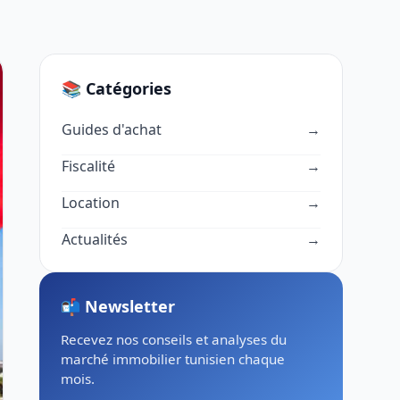
📚 Catégories
Guides d'achat
→
Fiscalité
→
Location
→
Actualités
→
📬 Newsletter
Recevez nos conseils et analyses du
marché immobilier tunisien chaque
mois.