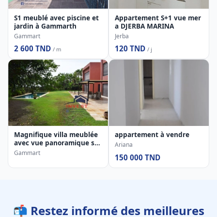
S1 meublé avec piscine et
Appartement S+1 vue mer
jardin à Gammarth
a DJERBA MARINA
Gammart
Jerba
2 600 TND
120 TND
/ m
/ j
Magnifique villa meublée
appartement à vendre
avec vue panoramique sur
Ariana
le Golf de Gammarth
Gammart
150 000 TND
📬 Restez informé des meilleures