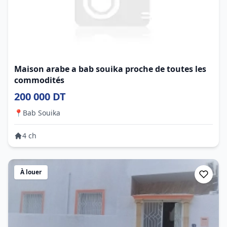
Maison arabe a bab souika proche de toutes les
commodités
200 000 DT
📍
Bab Souika
4 ch
À louer