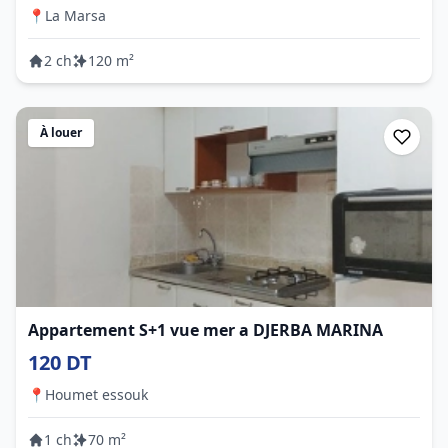
📍
La Marsa
2 ch
120 m²
À louer
Appartement S+1 vue mer a DJERBA MARINA
120 DT
📍
Houmet essouk
1 ch
70 m²