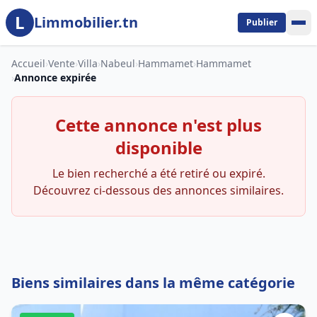
L
Aller au contenu principal
Limmobilier.tn
Publier
Accueil
›
Vente
›
Villa
›
Nabeul
›
Hammamet
›
Hammamet
›
Annonce expirée
Cette annonce n'est plus
disponible
Le bien recherché a été retiré ou expiré.
Découvrez ci-dessous des annonces similaires.
Biens similaires dans la même catégorie