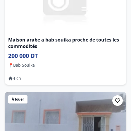
Maison arabe a bab souika proche de toutes les
commodités
200 000 DT
📍
Bab Souika
4 ch
À louer