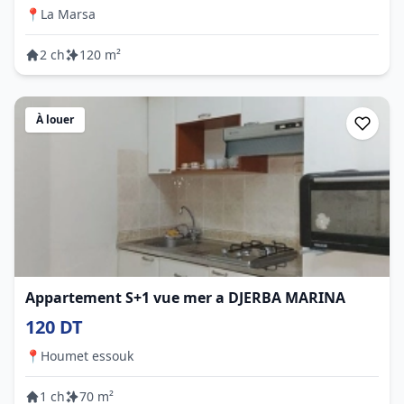
📍
La Marsa
2 ch
120 m²
À louer
Appartement S+1 vue mer a DJERBA MARINA
120 DT
📍
Houmet essouk
1 ch
70 m²