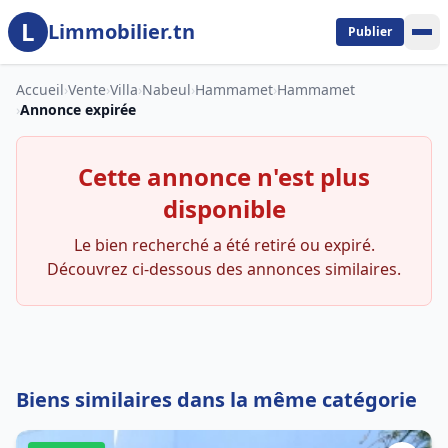
L
Aller au contenu principal
Limmobilier.tn
Publier
Accueil
›
Vente
›
Villa
›
Nabeul
›
Hammamet
›
Hammamet
›
Annonce expirée
Cette annonce n'est plus
disponible
Le bien recherché a été retiré ou expiré.
Découvrez ci-dessous des annonces similaires.
Biens similaires dans la même catégorie