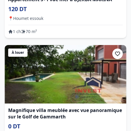
120 DT
📍
Houmet essouk
1 ch
70 m²
À louer
Magnifique villa meublée avec vue panoramique
sur le Golf de Gammarth
0 DT