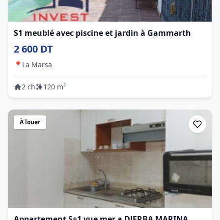
S1 meublé avec piscine et jardin à Gammarth
2 600 DT
📍
La Marsa
2 ch
120 m²
À louer
Appartement S+1 vue mer a DJERBA MARINA