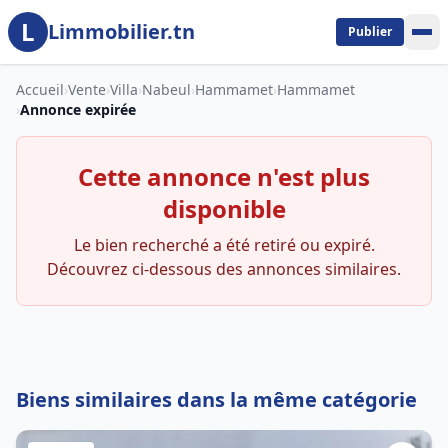
L
Aller au contenu principal
Limmobilier.tn
Publier
Accueil
›
Vente
›
Villa
›
Nabeul
›
Hammamet
›
Hammamet
›
Annonce expirée
Cette annonce n'est plus
disponible
Le bien recherché a été retiré ou expiré.
Découvrez ci-dessous des annonces similaires.
Biens similaires dans la même catégorie