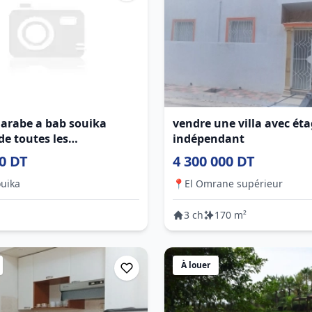
arabe a bab souika
vendre une villa avec ét
de toutes les
indépendant
ités
0 DT
4 300 000 DT
uika
📍
El Omrane supérieur
3 ch
170 m²
À louer