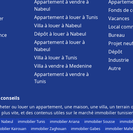
Appartement à vendre à
Apparteme
Nabeul
Fonds de 
Appartement à louer à Tunis
er
Vacances
Villa à louer à Nabeul
Local comm
Dépôt à louer à Nabeul
nce
Bureau
Appartement à louer à
Projet neu
Nabeul
Dépôt
Villa à louer à Tunis
Industrie
Villa à vendre à Medenine
Autre
Appartement à vendre à
Tunis
 conseils
eter ou louer un appartement, une maison, une villa, un terrain o
 plus vite, et des contenus utiles sur le marché immobilier tunisie
r Nabeul
immobilier Tunis
immobilier Ariana
immobilier Sousse
immobil
bilier Kairouan
immobilier Zaghouan
immobilier Gabes
immobilier Mahd