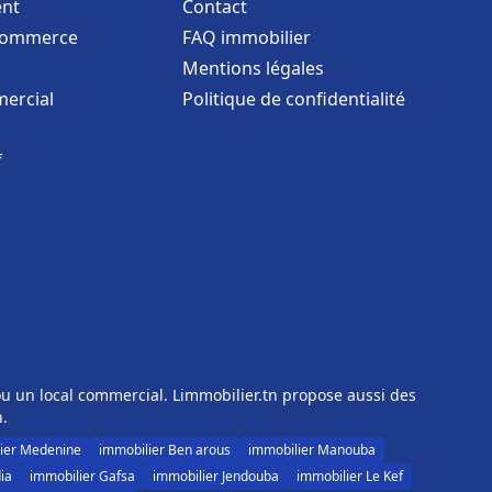
nt
Contact
commerce
FAQ immobilier
Mentions légales
ercial
Politique de confidentialité
f
u un local commercial. Limmobilier.tn propose aussi des
n.
ier Medenine
immobilier Ben arous
immobilier Manouba
ia
immobilier Gafsa
immobilier Jendouba
immobilier Le Kef