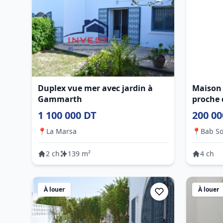
Duplex vue mer avec jardin à
Maison 
Gammarth
proche 
commod
1 100 000 DT
200 00
📍
La Marsa
📍
Bab So
2 ch
139 m²
4 ch
À louer
À louer