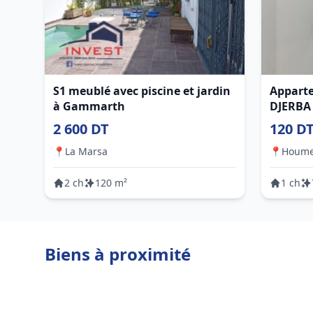
S1 meublé avec piscine et jardin
Apparte
à Gammarth
DJERBA
2 600 DT
120 D
📍
La Marsa
📍
Houme
2 ch
120 m²
1 ch
Biens à proximité