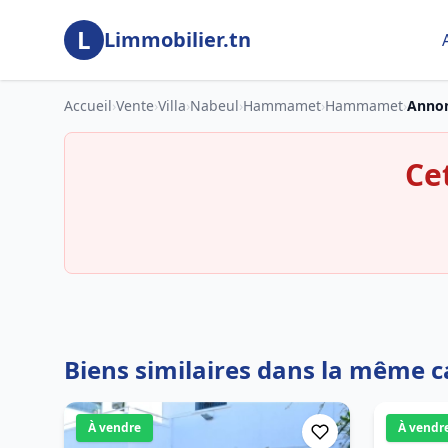
Aller au contenu principal
L
Limmobilier.tn
Accueil
›
Vente
›
Villa
›
Nabeul
›
Hammamet
›
Hammamet
›
Annon
Ce
Biens similaires dans la même c
À vendre
À vendr