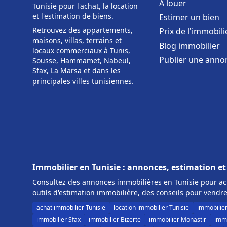
À louer
Tunisie pour l'achat, la location
et l'estimation de biens.
Estimer un bien
Retrouvez des appartements,
Prix de l'immobili
maisons, villas, terrains et
Blog immobilier
locaux commerciaux à Tunis,
Publier une anno
Sousse, Hammamet, Nabeul,
Sfax, La Marsa et dans les
principales villes tunisiennes.
Immobilier en Tunisie : annonces, estimation et
Consultez des annonces immobilières en Tunisie pour ach
outils d'estimation immobilière, des conseils pour vendre
achat immobilier Tunisie
location immobilier Tunisie
immobilie
immobilier Sfax
immobilier Bizerte
immobilier Monastir
immo