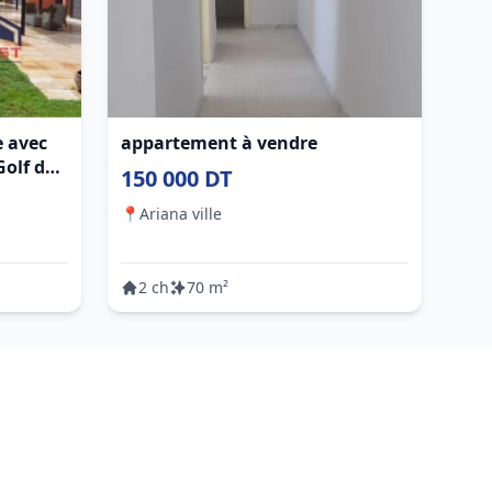
e avec
appartement à vendre
olf de
150 000 DT
📍
Ariana ville
2 ch
70 m²