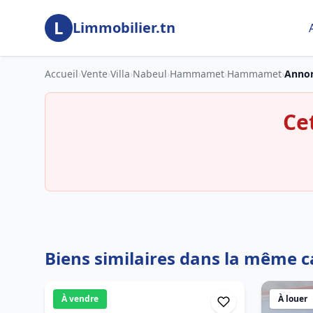
Aller au contenu principal
L
Limmobilier.tn
Accueil
›
Vente
›
Villa
›
Nabeul
›
Hammamet
›
Hammamet
›
Annon
Ce
Biens similaires dans la même c
À vendre
À louer