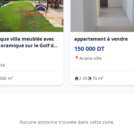
que villa meublée avec
appartement à vendre
oramique sur le Golf de
150 000 DT
rth
📍
Ariana ville
rsa
600 m²
2 ch
70 m²
Aucune annonce trouvée dans cette zone.