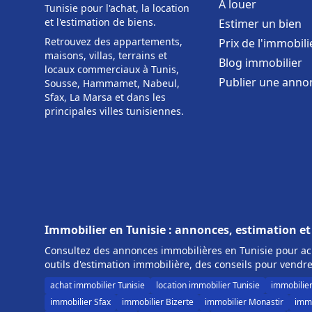
À louer
Tunisie pour l'achat, la location
et l'estimation de biens.
Estimer un bien
Retrouvez des appartements,
Prix de l'immobili
maisons, villas, terrains et
Blog immobilier
locaux commerciaux à Tunis,
Publier une anno
Sousse, Hammamet, Nabeul,
Sfax, La Marsa et dans les
principales villes tunisiennes.
Immobilier en Tunisie : annonces, estimation et
Consultez des annonces immobilières en Tunisie pour ach
outils d'estimation immobilière, des conseils pour vendre
achat immobilier Tunisie
location immobilier Tunisie
immobilie
immobilier Sfax
immobilier Bizerte
immobilier Monastir
immo