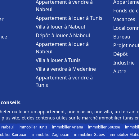
Appartement à vendre à
Apparteme
Nabeul
Fonds de 
Appartement à louer à Tunis
er
Vacances
Villa à louer à Nabeul
Local comm
Dépôt à louer à Nabeul
nce
Bureau
Appartement à louer à
Projet neu
Nabeul
Dépôt
Villa à louer à Tunis
Industrie
Villa à vendre à Medenine
Autre
Appartement à vendre à
Tunis
 conseils
eter ou louer un appartement, une maison, une villa, un terrain o
 plus vite, et des contenus utiles sur le marché immobilier tunisie
r Nabeul
immobilier Tunis
immobilier Ariana
immobilier Sousse
immobil
bilier Kairouan
immobilier Zaghouan
immobilier Gabes
immobilier Mahd