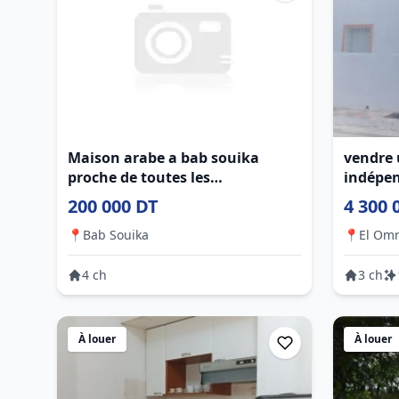
Maison arabe a bab souika
vendre 
proche de toutes les
indépe
commodités
200 000 DT
4 300 
📍
Bab Souika
📍
El Omr
4 ch
3 ch
À louer
À louer