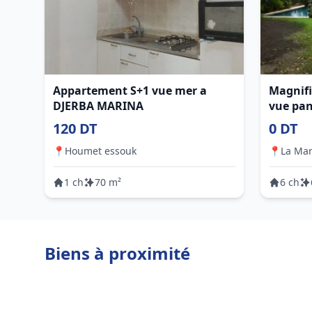
Appartement S+1 vue mer a
Magnifi
DJERBA MARINA
vue pan
Gamma
120 DT
0 DT
📍
Houmet essouk
📍
La Ma
1 ch
70 m²
6 ch
Biens à proximité