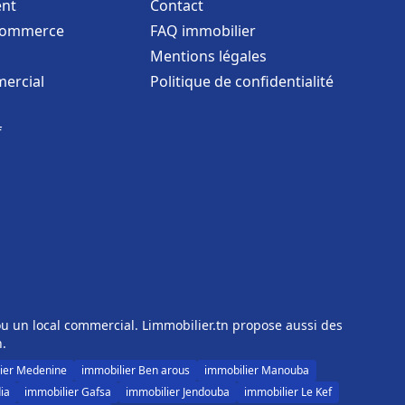
nt
Contact
commerce
FAQ immobilier
Mentions légales
ercial
Politique de confidentialité
f
u un local commercial. Limmobilier.tn propose aussi des
n.
ier Medenine
immobilier Ben arous
immobilier Manouba
ia
immobilier Gafsa
immobilier Jendouba
immobilier Le Kef