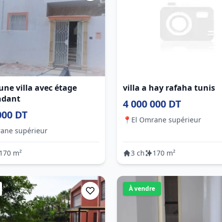
une villa avec étage
villa a hay rafaha tunis
ndant
4 000 000 DT
000 DT
📍
El Omrane supérieur
ane supérieur
170 m²
3 ch
170 m²
À vendre