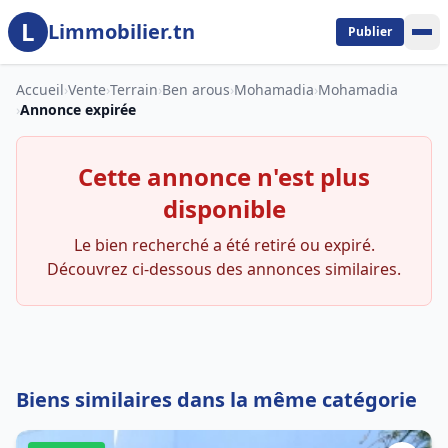
L
Aller au contenu principal
Limmobilier.tn
Publier
Accueil
›
Vente
›
Terrain
›
Ben arous
›
Mohamadia
›
Mohamadia
›
Annonce expirée
Cette annonce n'est plus
disponible
Le bien recherché a été retiré ou expiré.
Découvrez ci-dessous des annonces similaires.
Biens similaires dans la même catégorie