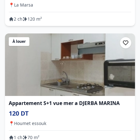
📍
La Marsa
2 ch
120 m²
À louer
Appartement S+1 vue mer a DJERBA MARINA
120 DT
📍
Houmet essouk
1 ch
70 m²