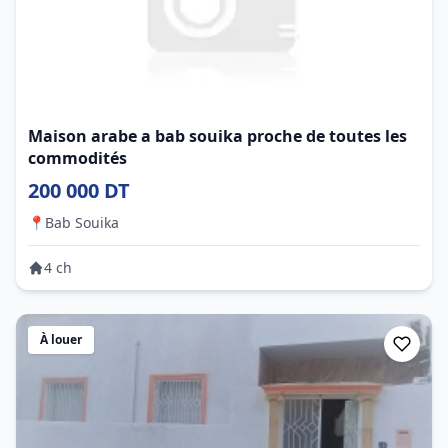
Maison arabe a bab souika proche de toutes les
commodités
200 000 DT
📍
Bab Souika
4 ch
À louer