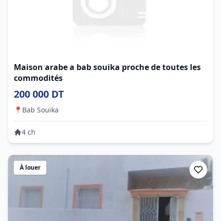
Maison arabe a bab souika proche de toutes les
commodités
200 000 DT
📍
Bab Souika
4 ch
À louer