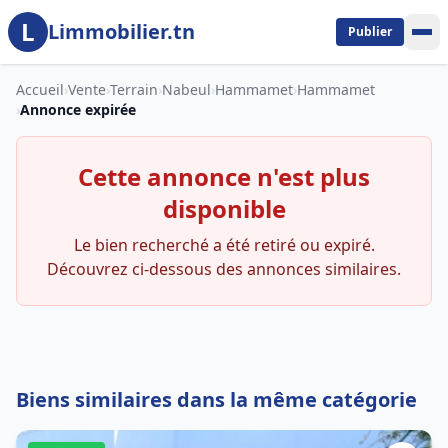
L
Aller au contenu principal
Limmobilier.tn
Publier
Accueil
›
Vente
›
Terrain
›
Nabeul
›
Hammamet
›
Hammamet
›
Annonce expirée
Cette annonce n'est plus
disponible
Le bien recherché a été retiré ou expiré.
Découvrez ci-dessous des annonces similaires.
Biens similaires dans la même catégorie