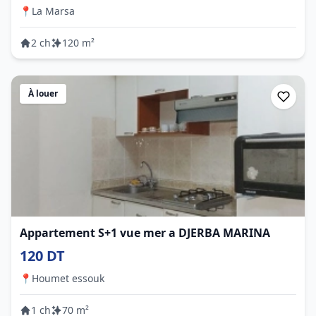
📍
La Marsa
2 ch
120 m²
À louer
Appartement S+1 vue mer a DJERBA MARINA
120 DT
📍
Houmet essouk
1 ch
70 m²