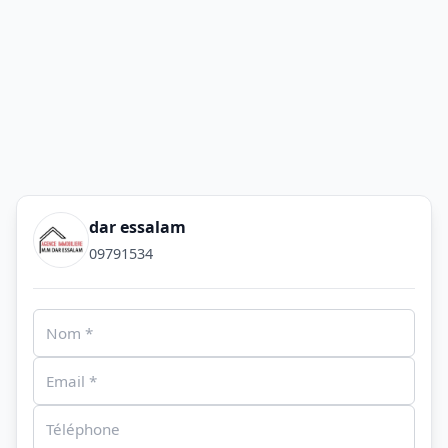
dar essalam
09791534