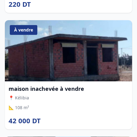
220 DT
À vendre
maison inachevée à vendre
📍 Kélibia
📐 108 m²
42 000 DT