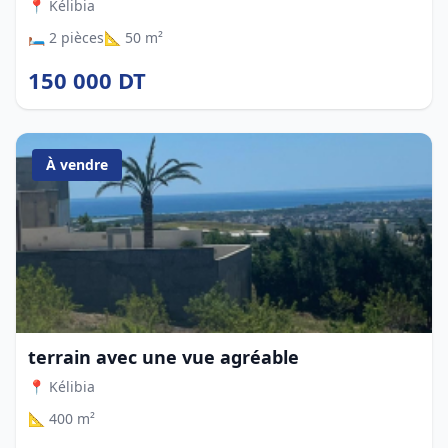
📍 Kélibia
🛏️ 2 pièces
📐 50 m²
150 000 DT
À vendre
terrain avec une vue agréable
📍 Kélibia
📐 400 m²