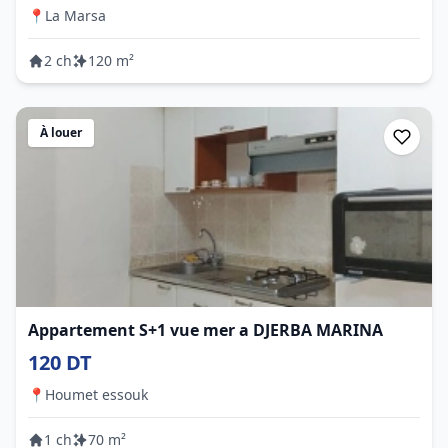
📍
La Marsa
2 ch
120 m²
À louer
Appartement S+1 vue mer a DJERBA MARINA
120 DT
📍
Houmet essouk
1 ch
70 m²