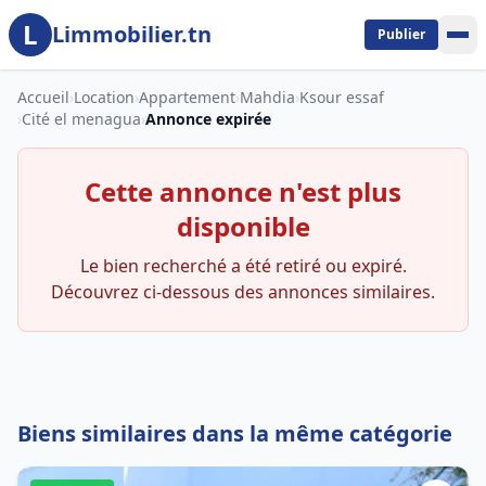
L
Aller au contenu principal
Limmobilier.tn
Publier
Accueil
›
Location
›
Appartement
›
Mahdia
›
Ksour essaf
›
Cité el menagua
›
Annonce expirée
Cette annonce n'est plus
disponible
Le bien recherché a été retiré ou expiré.
Découvrez ci-dessous des annonces similaires.
Biens similaires dans la même catégorie