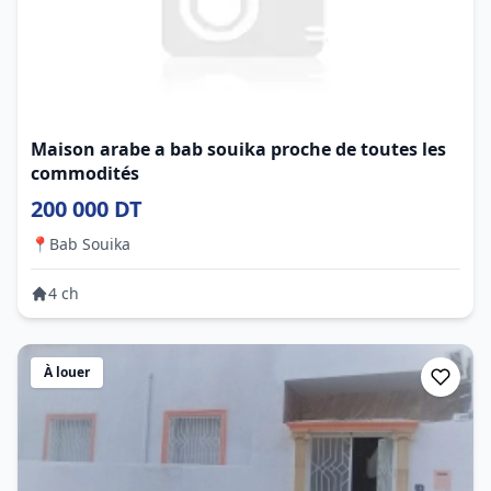
Maison arabe a bab souika proche de toutes les
commodités
200 000 DT
📍
Bab Souika
4 ch
À louer