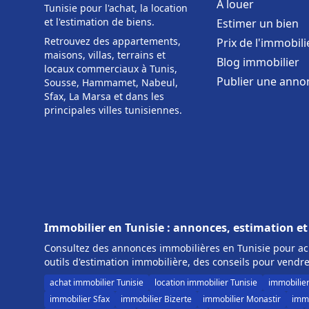
À louer
Tunisie pour l'achat, la location
et l'estimation de biens.
Estimer un bien
Retrouvez des appartements,
Prix de l'immobili
maisons, villas, terrains et
Blog immobilier
locaux commerciaux à Tunis,
Publier une anno
Sousse, Hammamet, Nabeul,
Sfax, La Marsa et dans les
principales villes tunisiennes.
Immobilier en Tunisie : annonces, estimation et
Consultez des annonces immobilières en Tunisie pour ach
outils d'estimation immobilière, des conseils pour vendre
achat immobilier Tunisie
location immobilier Tunisie
immobilie
immobilier Sfax
immobilier Bizerte
immobilier Monastir
immo