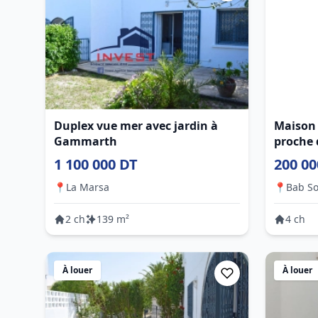
Duplex vue mer avec jardin à
Maison 
Gammarth
proche 
commod
1 100 000 DT
200 00
📍
La Marsa
📍
Bab So
2 ch
139 m²
4 ch
À louer
À louer