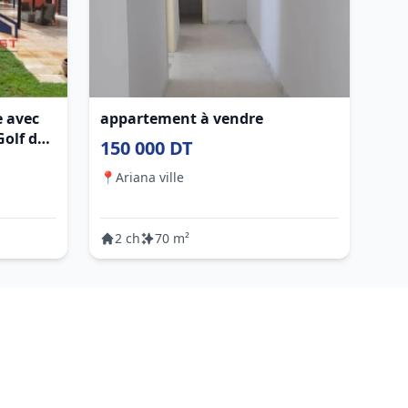
e avec
appartement à vendre
olf de
150 000 DT
📍
Ariana ville
2 ch
70 m²