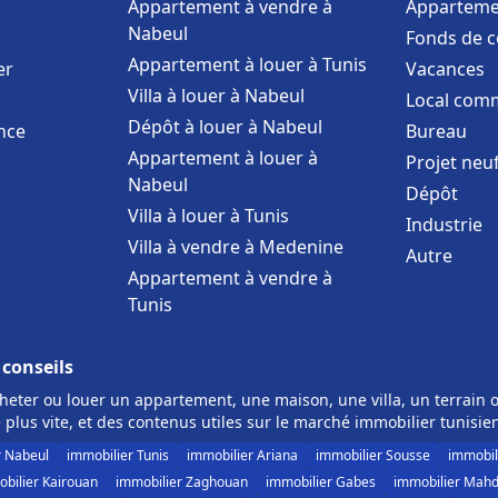
Appartement à vendre à
Apparteme
Nabeul
Fonds de 
Appartement à louer à Tunis
er
Vacances
Villa à louer à Nabeul
Local comm
Dépôt à louer à Nabeul
nce
Bureau
Appartement à louer à
Projet neu
Nabeul
Dépôt
Villa à louer à Tunis
Industrie
Villa à vendre à Medenine
Autre
Appartement à vendre à
Tunis
 conseils
eter ou louer un appartement, une maison, une villa, un terrain o
 plus vite, et des contenus utiles sur le marché immobilier tunisie
r Nabeul
immobilier Tunis
immobilier Ariana
immobilier Sousse
immobil
bilier Kairouan
immobilier Zaghouan
immobilier Gabes
immobilier Mahd