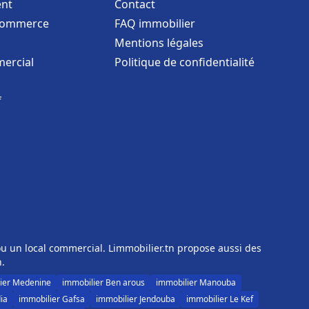
nt
Contact
commerce
FAQ immobilier
Mentions légales
ercial
Politique de confidentialité
f
u un local commercial. Limmobilier.tn propose aussi des
n.
ier Medenine
immobilier Ben arous
immobilier Manouba
ia
immobilier Gafsa
immobilier Jendouba
immobilier Le Kef