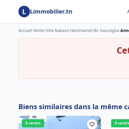
Aller au contenu principal
L
Limmobilier.tn
Accueil
›
Vente
›
Villa
›
Nabeul
›
Hammamet
›
Bir bouregba
›
Ann
Ce
Biens similaires dans la même c
À vendre
À vendr