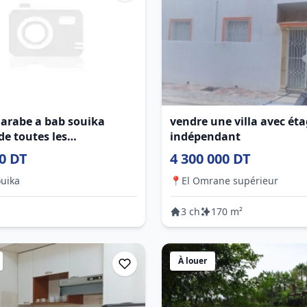
arabe a bab souika
vendre une villa avec ét
de toutes les
indépendant
ités
0 DT
4 300 000 DT
uika
📍
El Omrane supérieur
3 ch
170 m²
À louer