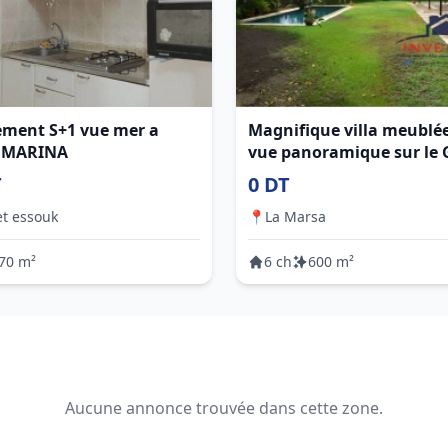
ment S+1 vue mer a
Magnifique villa meublé
 MARINA
vue panoramique sur le G
Gammarth
T
0 DT
t essouk
📍
La Marsa
70 m²
6 ch
600 m²
Aucune annonce trouvée dans cette zone.