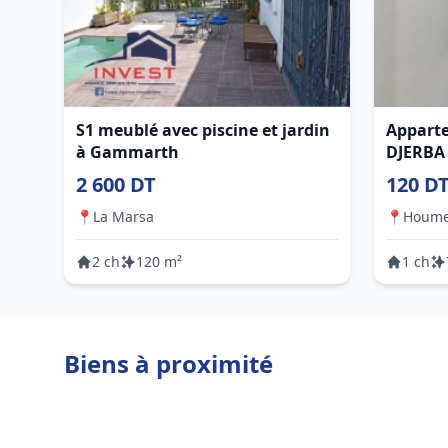
S1 meublé avec piscine et jardin
Apparte
à Gammarth
DJERBA
2 600 DT
120 D
📍
La Marsa
📍
Houme
2 ch
120 m²
1 ch
Biens à proximité