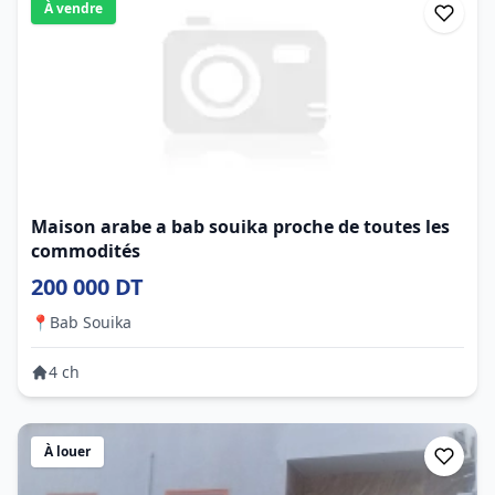
À vendre
Maison arabe a bab souika proche de toutes les
commodités
200 000 DT
📍
Bab Souika
4 ch
À louer