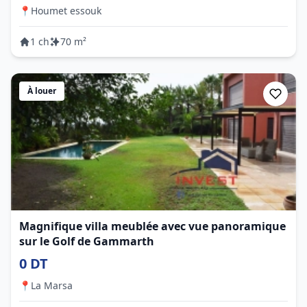
📍
Houmet essouk
1 ch
70 m²
À louer
Magnifique villa meublée avec vue panoramique
sur le Golf de Gammarth
0 DT
📍
La Marsa