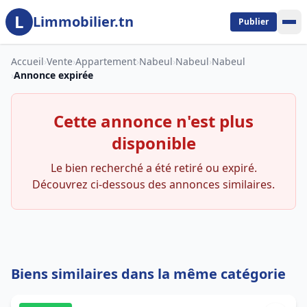
L
Aller au contenu principal
Limmobilier.tn
Publier
Accueil
›
Vente
›
Appartement
›
Nabeul
›
Nabeul
›
Nabeul
›
Annonce expirée
Cette annonce n'est plus
disponible
Le bien recherché a été retiré ou expiré.
Découvrez ci-dessous des annonces similaires.
Biens similaires dans la même catégorie