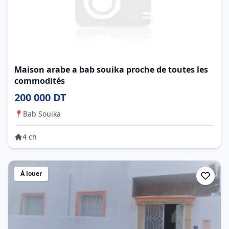
Maison arabe a bab souika proche de toutes les
commodités
200 000 DT
📍
Bab Souika
4 ch
À louer