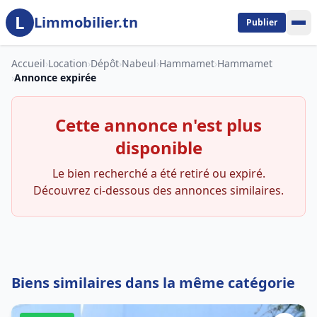
L
Aller au contenu principal
Limmobilier.tn
Publier
Accueil
›
Location
›
Dépôt
›
Nabeul
›
Hammamet
›
Hammamet
›
Annonce expirée
Cette annonce n'est plus
disponible
Le bien recherché a été retiré ou expiré.
Découvrez ci-dessous des annonces similaires.
Biens similaires dans la même catégorie