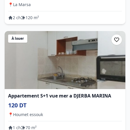
📍
La Marsa
2 ch
120 m²
À louer
Appartement S+1 vue mer a DJERBA MARINA
120 DT
📍
Houmet essouk
1 ch
70 m²