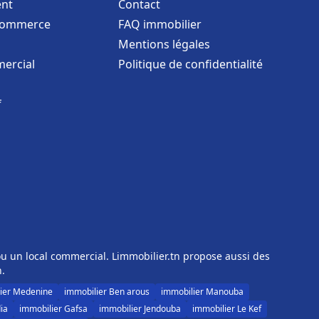
nt
Contact
commerce
FAQ immobilier
Mentions légales
ercial
Politique de confidentialité
f
u un local commercial. Limmobilier.tn propose aussi des
n.
ier Medenine
immobilier Ben arous
immobilier Manouba
ia
immobilier Gafsa
immobilier Jendouba
immobilier Le Kef