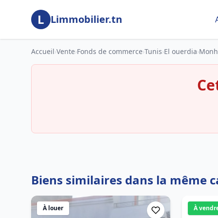
Aller au contenu principal
L
Limmobilier.tn
Accueil
›
Vente
›
Fonds de commerce
›
Tunis
›
El ouerdia
›
Mon
Ce
Biens similaires dans la même c
À louer
À vendr