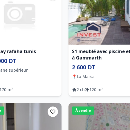
hay rafaha tunis
S1 meublé avec piscine et
à Gammarth
000 DT
2 600 DT
ane supérieur
📍
La Marsa
170 m²
2 ch
120 m²
e
À vendre