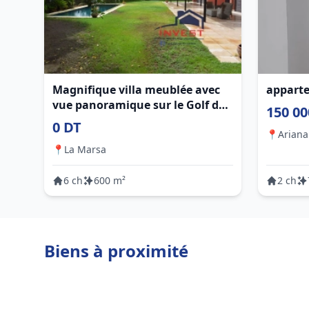
Magnifique villa meublée avec
appart
vue panoramique sur le Golf de
150 00
Gammarth
0 DT
📍
Ariana 
📍
La Marsa
6 ch
600 m²
2 ch
Biens à proximité