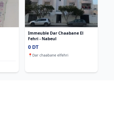
Immeuble Dar Chaabane El
Fehri - Nabeul
0 DT
📍
Dar chaabane elfehri