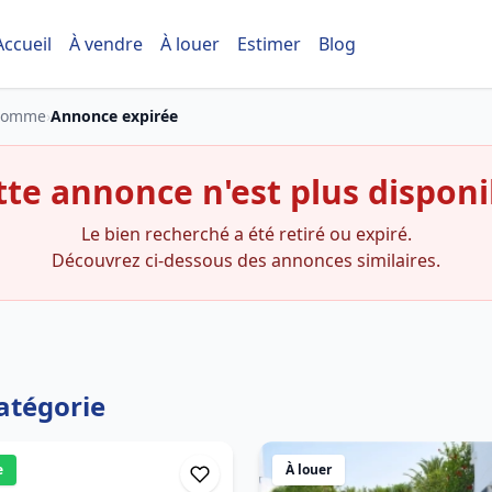
Accueil
À vendre
À louer
Estimer
Blog
homme
›
Annonce expirée
tte annonce n'est plus disponi
Le bien recherché a été retiré ou expiré.
Découvrez ci-dessous des annonces similaires.
atégorie
e
À louer