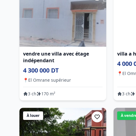
vendre une villa avec étage
villa a 
indépendant
4 000 
4 300 000 DT
📍
El Omr
📍
El Omrane supérieur
3 ch
170 m²
3 ch
À louer
À vendr