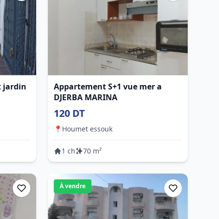
 jardin
Appartement S+1 vue mer a
DJERBA MARINA
120 DT
📍
Houmet essouk
1 ch
70 m²
À vendre