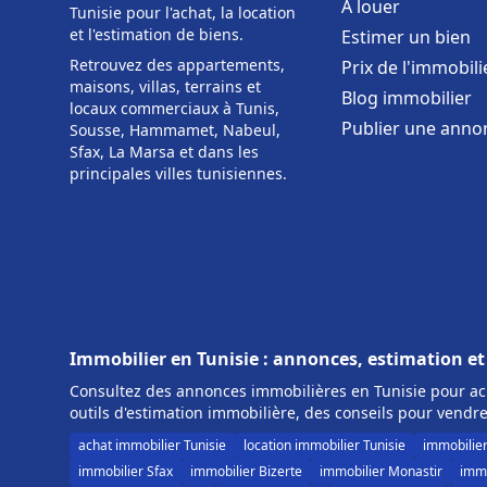
À louer
Tunisie pour l'achat, la location
et l'estimation de biens.
Estimer un bien
Retrouvez des appartements,
Prix de l'immobili
maisons, villas, terrains et
Blog immobilier
locaux commerciaux à Tunis,
Publier une anno
Sousse, Hammamet, Nabeul,
Sfax, La Marsa et dans les
principales villes tunisiennes.
Immobilier en Tunisie : annonces, estimation et
Consultez des annonces immobilières en Tunisie pour ach
outils d'estimation immobilière, des conseils pour vendre
achat immobilier Tunisie
location immobilier Tunisie
immobilie
immobilier Sfax
immobilier Bizerte
immobilier Monastir
immo