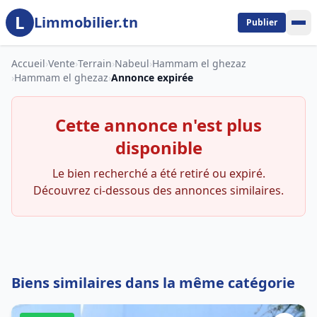
L
Aller au contenu principal
Limmobilier.tn
Publier
Accueil
›
Vente
›
Terrain
›
Nabeul
›
Hammam el ghezaz
›
Hammam el ghezaz
›
Annonce expirée
Cette annonce n'est plus
disponible
Le bien recherché a été retiré ou expiré.
Découvrez ci-dessous des annonces similaires.
Biens similaires dans la même catégorie