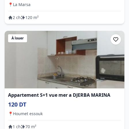
📍
La Marsa
2 ch
120 m²
À louer
Appartement S+1 vue mer a DJERBA MARINA
120 DT
📍
Houmet essouk
1 ch
70 m²