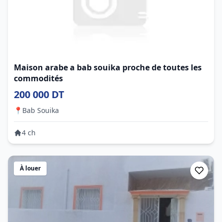
Maison arabe a bab souika proche de toutes les
commodités
200 000 DT
📍
Bab Souika
4 ch
À louer