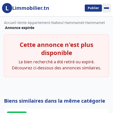
L
Aller au contenu principal
Limmobilier.tn
Publier
Accueil
›
Vente
›
Appartement
›
Nabeul
›
Hammamet
›
Hammamet
›
Annonce expirée
Cette annonce n'est plus
disponible
Le bien recherché a été retiré ou expiré.
Découvrez ci-dessous des annonces similaires.
Biens similaires dans la même catégorie