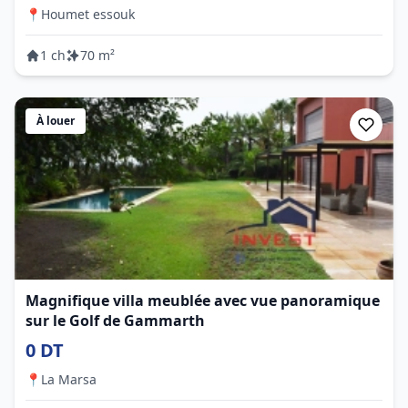
📍
Houmet essouk
1 ch
70 m²
À louer
Magnifique villa meublée avec vue panoramique
sur le Golf de Gammarth
0 DT
📍
La Marsa