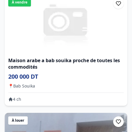
À vendre
Maison arabe a bab souika proche de toutes les
commodités
200 000 DT
📍
Bab Souika
4 ch
À louer