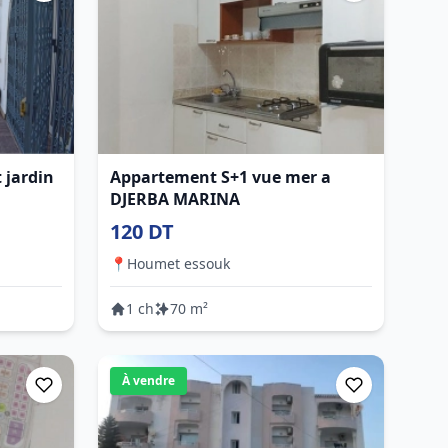
 jardin
Appartement S+1 vue mer a
DJERBA MARINA
120 DT
📍
Houmet essouk
1 ch
70 m²
À vendre