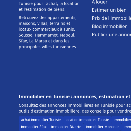
À louer
Tunisie pour l'achat, la location
et l'estimation de biens.
Estimer un bien
Retrouvez des appartements,
Prix de l'immobili
maisons, villas, terrains et
Blog immobilier
locaux commerciaux à Tunis,
Publier une anno
Sousse, Hammamet, Nabeul,
Sfax, La Marsa et dans les
principales villes tunisiennes.
Immobilier en Tunisie : annonces, estimation et
Consultez des annonces immobilières en Tunisie pour ach
outils d'estimation immobilière, des conseils pour vendre
achat immobilier Tunisie
location immobilier Tunisie
immobilie
immobilier Sfax
immobilier Bizerte
immobilier Monastir
immo