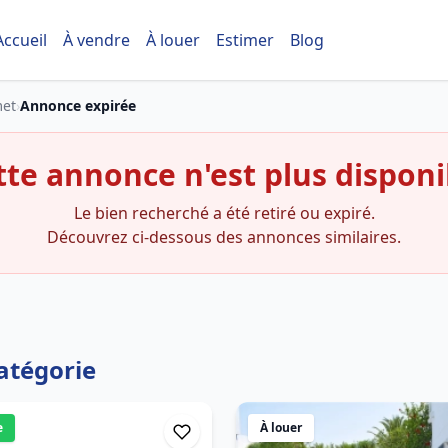
Accueil
À vendre
À louer
Estimer
Blog
et
›
Annonce expirée
tte annonce n'est plus disponi
Le bien recherché a été retiré ou expiré.
Découvrez ci-dessous des annonces similaires.
atégorie
e
À louer