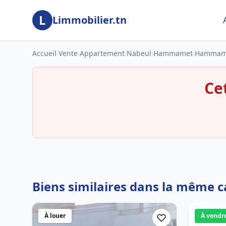
Aller au contenu principal
L
Limmobilier.tn
Accueil
›
Vente
›
Appartement
›
Nabeul
›
Hammamet
›
Hammam
Ce
Biens similaires dans la même c
À louer
À vendr