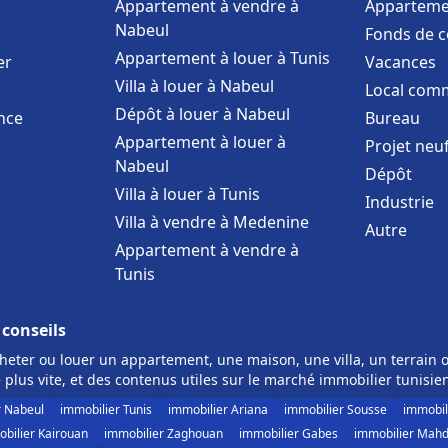
Appartement à vendre à
Apparteme
Nabeul
Fonds de 
Appartement à louer à Tunis
er
Vacances
Villa à louer à Nabeul
Local comm
Dépôt à louer à Nabeul
nce
Bureau
Appartement à louer à
Projet neu
Nabeul
Dépôt
Villa à louer à Tunis
Industrie
Villa à vendre à Medenine
Autre
Appartement à vendre à
Tunis
 conseils
eter ou louer un appartement, une maison, une villa, un terrain o
 plus vite, et des contenus utiles sur le marché immobilier tunisie
r Nabeul
immobilier Tunis
immobilier Ariana
immobilier Sousse
immobil
bilier Kairouan
immobilier Zaghouan
immobilier Gabes
immobilier Mahd