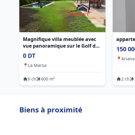
Magnifique villa meublée avec
appart
vue panoramique sur le Golf de
150 00
Gammarth
0 DT
📍
Ariana 
📍
La Marsa
6 ch
600 m²
2 ch
Biens à proximité