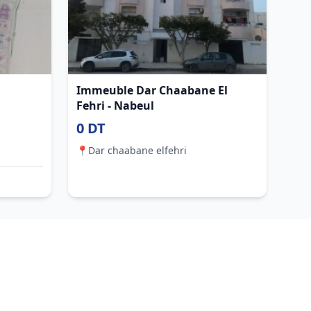
Immeuble Dar Chaabane El
Fehri - Nabeul
0 DT
📍
Dar chaabane elfehri