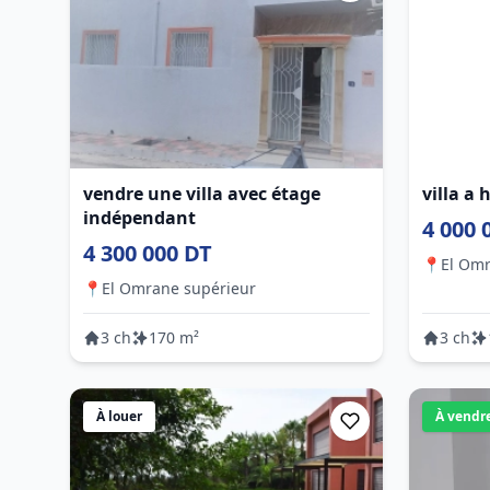
vendre une villa avec étage
villa a 
indépendant
4 000 
4 300 000 DT
📍
El Omr
📍
El Omrane supérieur
3 ch
170 m²
3 ch
À louer
À vendr