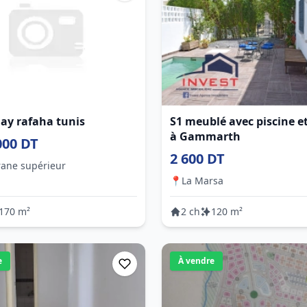
hay rafaha tunis
S1 meublé avec piscine et
à Gammarth
000 DT
2 600 DT
ane supérieur
📍
La Marsa
170 m²
2 ch
120 m²
e
À vendre