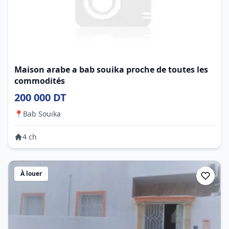
Maison arabe a bab souika proche de toutes les
commodités
200 000 DT
📍
Bab Souika
4 ch
À louer