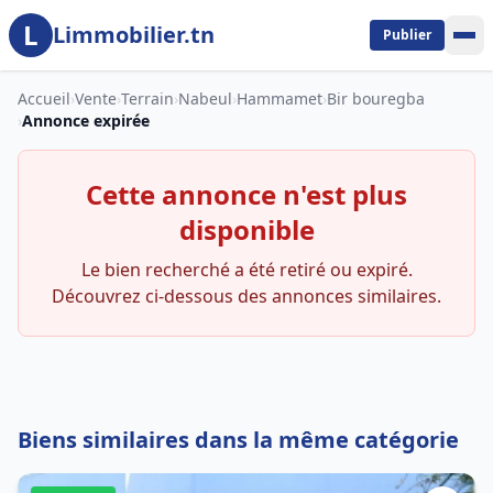
L
Aller au contenu principal
Limmobilier.tn
Publier
Accueil
›
Vente
›
Terrain
›
Nabeul
›
Hammamet
›
Bir bouregba
›
Annonce expirée
Cette annonce n'est plus
disponible
Le bien recherché a été retiré ou expiré.
Découvrez ci-dessous des annonces similaires.
Biens similaires dans la même catégorie