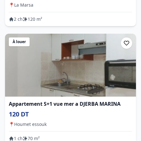
📍
La Marsa
2 ch
120 m²
À louer
Appartement S+1 vue mer a DJERBA MARINA
120 DT
📍
Houmet essouk
1 ch
70 m²