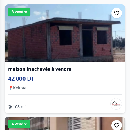
À vendre
maison inachevée à vendre
42 000 DT
📍
Kélibia
108 m²
À vendre