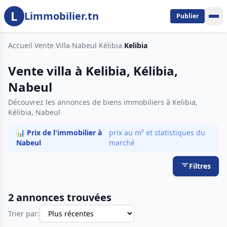
L
Aller au contenu principal
Limmobilier.tn
Publier
Accueil
›
Vente
›
Villa
›
Nabeul
›
Kélibia
›
Kelibia
Vente villa à Kelibia, Kélibia,
Nabeul
Découvrez les annonces de biens immobiliers à Kelibia,
Kélibia, Nabeul
📊 Prix de l'immobilier à
prix au m² et statistiques du
Nabeul
marché
Filtres
2 annonces trouvées
Trier par: