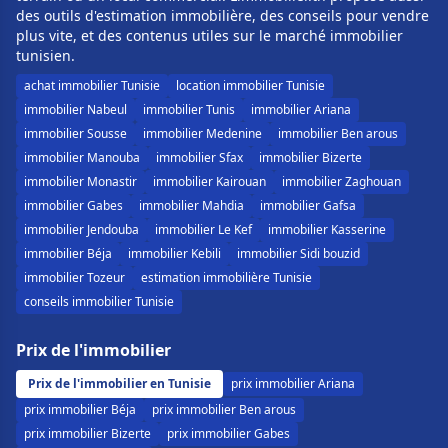
des outils d'estimation immobilière, des conseils pour vendre
plus vite, et des contenus utiles sur le marché immobilier
tunisien.
achat immobilier Tunisie
location immobilier Tunisie
immobilier Nabeul
immobilier Tunis
immobilier Ariana
immobilier Sousse
immobilier Medenine
immobilier Ben arous
immobilier Manouba
immobilier Sfax
immobilier Bizerte
immobilier Monastir
immobilier Kairouan
immobilier Zaghouan
immobilier Gabes
immobilier Mahdia
immobilier Gafsa
immobilier Jendouba
immobilier Le Kef
immobilier Kasserine
immobilier Béja
immobilier Kebili
immobilier Sidi bouzid
immobilier Tozeur
estimation immobilière Tunisie
conseils immobilier Tunisie
Prix de l'immobilier
Prix de l'immobilier en Tunisie
prix immobilier Ariana
prix immobilier Béja
prix immobilier Ben arous
prix immobilier Bizerte
prix immobilier Gabes